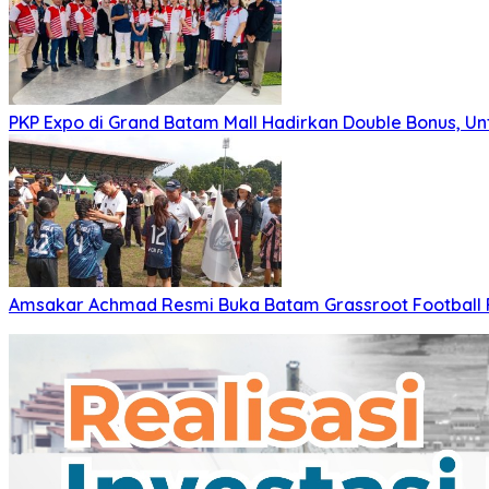
PKP Expo di Grand Batam Mall Hadirkan Double Bonus, Unt
Amsakar Achmad Resmi Buka Batam Grassroot Football Fe