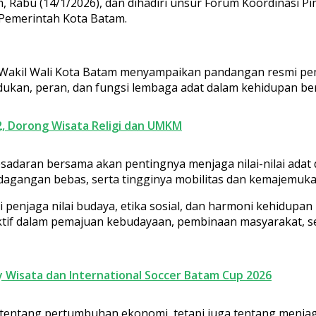
 Rabu (14/1/2026), dan dihadiri unsur Forum Koordinasi P
 Pemerintah Kota Batam.
an Wakil Wali Kota Batam menyampaikan pandangan resmi 
kan, peran, dan fungsi lembaga adat dalam kehidupan ber
2, Dorong Wisata Religi dan UMKM
adaran bersama akan pentingnya menjaga nilai-nilai adat d
agangan bebas, serta tingginya mobilitas dan kemajemuka
i penjaga nilai budaya, etika sosial, dan harmoni kehidupa
ktif dalam pemajuan kebudayaan, pembinaan masyarakat, s
y Wisata dan International Soccer Batam Cup 2026
tentang pertumbuhan ekonomi, tetapi juga tentang menjaga