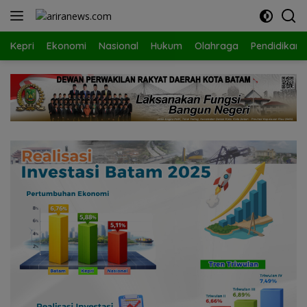
Langsung
ke
konten
Kepri
Ekonomi
Nasional
Hukum
Olahraga
Pendidikan