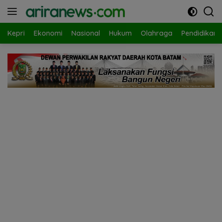
Langsung
ke
konten
Kepri
Ekonomi
Nasional
Hukum
Olahraga
Pendidikan