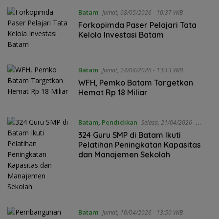
Batam
Jumat, 08/05/2026 - 10:37 WIB
Forkopimda Paser Pelajari Tata
Kelola Investasi Batam
Batam
Jumat, 24/04/2026 - 13:13 WIB
WFH, Pemko Batam Targetkan
Hemat Rp 18 Miliar
Batam
,
Pendidikan
Selasa, 21/04/2026 -
13:25 WIB
324 Guru SMP di Batam Ikuti
Pelatihan Peningkatan Kapasitas
dan Manajemen Sekolah
Batam
Jumat, 10/04/2026 - 13:50 WIB