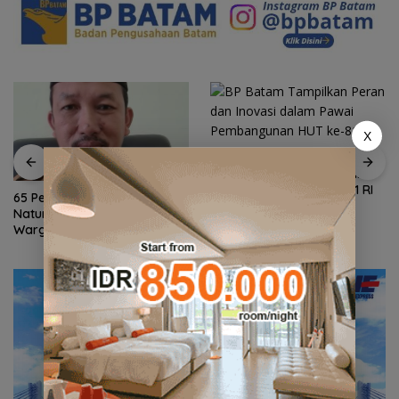
X
BP Batam Tampilkan Peran
dan Inovasi dalam Pawai
Pembangunan HUT ke-81 RI
65 Persen Kendaraan di
Natuna Menunggak Pajak,
Warga Kini Dapat
Keringanan hingga 100
Persen