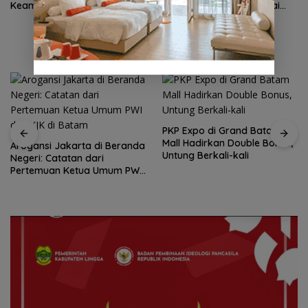
Keamanan dan Mutu Obat
Khusus, Revitalisasi Capai
Rp.97 Miliar
PKP Expo di Grand Batam
Mall Hadirkan Double Bonus,
Arogansi Jakarta di Beranda
Untung Berkali-kali
Negeri: Catatan dari
Pertemuan Ketua Umum PWI
dan KJK di Batam