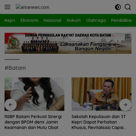
Langsung
ke
konten
Kepri
Ekonomi
Nasional
Hukum
Olahraga
Pendidikan
#Batam
RSBP Batam Perkuat Sinergi
Sekolah Kepulauan dan 3T
dengan BPOM demi Jamin
Kepri Dapat Perhatian
Keamanan dan Mutu Obat
Khusus, Revitalisasi Capai
Rp.97 Miliar