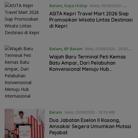
Batam
,
Gaya Hidup
Kamis, 06/08/2026 -
11:35 WIB
ASITA Kepri Travel Mart 2026 Siap
Promosikan Wisata Lintas Destinasi
di Kepri
Batam
,
BP Batam
Rabu, 05/08/2026 - 20:45
WIB
Wajah Baru Terminal Peti Kemas
Batu Ampar, Dari Pelabuhan
Konvensional Menuju Hub
Internasional
Batam
Senin, 03/08/2026 - 18:18 WIB
Dua Jabatan Eselon II Kosong,
Amsakar Segera Umumkan Mutasi
Pejabat