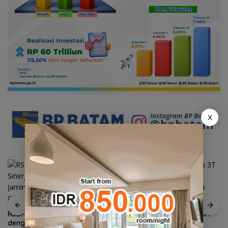
X
RSBP Batam Perkuat Sinergi
Sekolah Kepulauan dan 3T
dengan BPOM demi Jamin
Kepri Dapat Perhatian