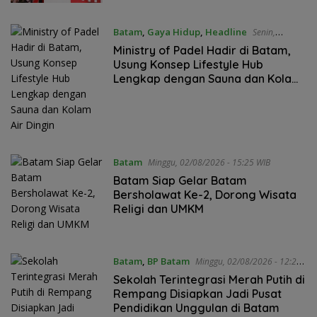
Batam
,
Gaya Hidup
,
Headline
Senin,
03/08/2026 - 15:44 WIB
Ministry of Padel Hadir di Batam,
Usung Konsep Lifestyle Hub
Lengkap dengan Sauna dan Kolam
Air Dingin
Batam
Minggu, 02/08/2026 - 15:25 WIB
Batam Siap Gelar Batam
Bersholawat Ke-2, Dorong Wisata
Religi dan UMKM
Batam
,
BP Batam
Minggu, 02/08/2026 - 12:28
WIB
Sekolah Terintegrasi Merah Putih di
Rempang Disiapkan Jadi Pusat
Pendidikan Unggulan di Batam