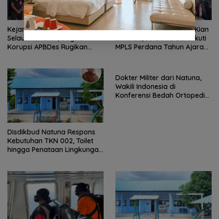
Kejari Natuna Tahan Kades
Sekolah Rakyat Natuna Kian
Selaut Nonaktif, Dugaan
Diminati, 93 Siswa Baru Ikuti
Korupsi APBDes Rugikan
MPLS Perdana Tahun Ajaran
Negara Rp533 Juta
2026
Dokter Militer dari Natuna,
Wakili Indonesia di
Konferensi Bedah Ortopedi
Asia Tenggara
Disdikbud Natuna Respons
Kebutuhan TKN 002, Toilet
hingga Penataan Lingkungan
Segera Dibangun