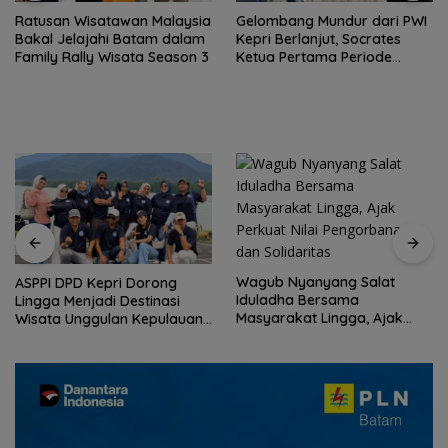
Ratusan Wisatawan Malaysia
Gelombang Mundur dari PWI
Bakal Jelajahi Batam dalam
Kepri Berlanjut, Socrates
Family Rally Wisata Season 3
Ketua Pertama Periode
2004–2008 Ikut Tinggalkan
Organisasi
Wagub Nyanyang Salat
ASPPI DPD Kepri Dorong
Iduladha Bersama
Lingga Menjadi Destinasi
Masyarakat Lingga, Ajak
Wisata Unggulan Kepulauan
Perkuat Nilai Pengorbanan
Riau
dan Solidaritas