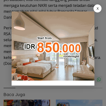
menjaga keutuhan NKRI serta menjadi teladan dalam
X
mengamalkan nilai-nilai luhur Pancasila,” tegas
Danlanud RSA.
Peringatan Hari Lahir Pancasila Tahun 2026 di Lanud
RSA diharapkan semakin memperkuat komitmen
seluruh personel dalam menjaga kedaulatan negara,
mempererat persatuan bangsa, serta
mengimplementasikan nilai-nilai Pancasila dalam
kehidupan bermasyarakat, berbangsa, dan bernegara.
(Dod)
Baca Juga