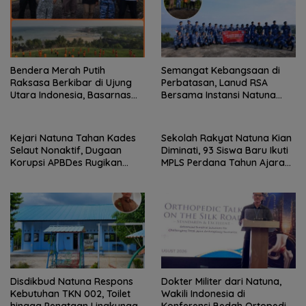
Bendera Merah Putih
Semangat Kebangsaan di
Raksasa Berkibar di Ujung
Perbatasan, Lanud RSA
Utara Indonesia, Basarnas
Bersama Instansi Natuna
Natuna Gaungkan
Meriahkan Persiapan HUT
Nasionalisme dari Wilayah
Ke-81 RI
Perbatasan
Kejari Natuna Tahan Kades
Sekolah Rakyat Natuna Kian
Selaut Nonaktif, Dugaan
Diminati, 93 Siswa Baru Ikuti
Korupsi APBDes Rugikan
MPLS Perdana Tahun Ajaran
Negara Rp533 Juta
2026
Disdikbud Natuna Respons
Dokter Militer dari Natuna,
Kebutuhan TKN 002, Toilet
Wakili Indonesia di
hingga Penataan Lingkungan
Konferensi Bedah Ortopedi