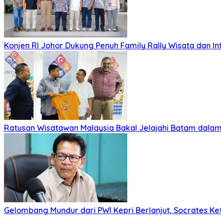
Konjen RI Johor Dukung Penuh Family Rally Wisata dan I
Ratusan Wisatawan Malaysia Bakal Jelajahi Batam dalam 
Gelombang Mundur dari PWI Kepri Berlanjut, Socrates Ke