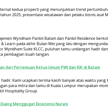
s internal kedua properti yang menunjukkan trend pertumbuha
) tahun 2025, presentase wisatawan dan pelaku bisnis asa
najemen Wyndham Panbil Batam dan Panbil Residence berko
& Learn pada akhir Bulan Mei yang lalu dengan mengundan
loor Wyndham Suite KLCC, puluhan tamu undangan hadir dan
ta pembagian buah tangan.
atan dari Pertemuan Ketua Umum PWI dan KJK di Batam
adir. Kami ucapkan terima kasih banyak atas waktu yang t
engan para mitra dan tamu di Kuala Lumpur merupakan mom
il Hospitality Group.
Dialog Menggugat Eksistensi Nurani