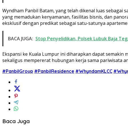
Wyndham Panbil Batam, yang telah dikenal luas sebagai 
yang memadukan kenyamanan, fasilitas bisnis, dan panoram
eksklusif dengan predikat sebagai satu-satunya apartem
BACA JUGA:
Stop Penyelidikan, Polsek Lubuk Baja Te
Ekspansi ke Kuala Lumpur ini diharapkan dapat semakin me
sekaligus mempererat hubungan kerja sama pariwisata a
#PanbilGroup
#PanbilResidence
#WhyndamKLCC
#Whyn
Baca Juga