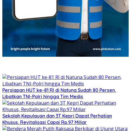
Persiapan HUT ke-81 RI di Natuna Sudah 80 Persen,
Libatkan TNI-Polri hingga Tim Medis
Sekolah Kepulauan dan 3T Kepri Dapat Perhatian
Khusus, Revitalisasi Capai Rp.97 Miliar