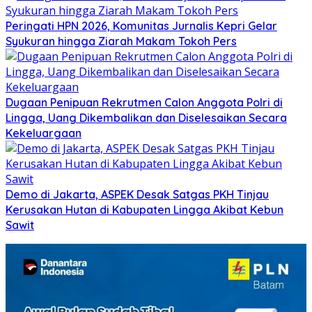
Peringati HPN 2026, Komunitas Jurnalis Kepri Gelar
Syukuran hingga Ziarah Makam Tokoh Pers
Dugaan Penipuan Rekrutmen Calon Anggota Polri di
Lingga, Uang Dikembalikan dan Diselesaikan Secara
Kekeluargaan
Demo di Jakarta, ASPEK Desak Satgas PKH Tinjau
Kerusakan Hutan di Kabupaten Lingga Akibat Kebun
Sawit