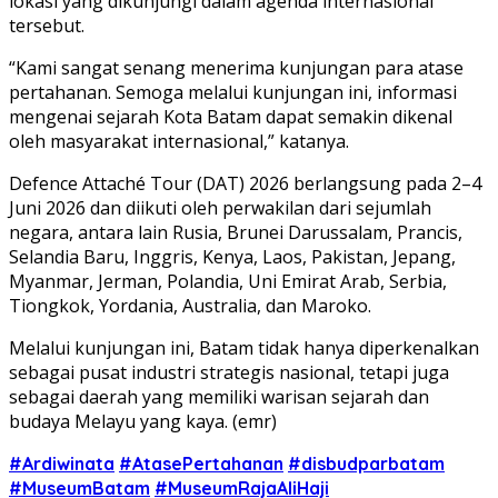
lokasi yang dikunjungi dalam agenda internasional
tersebut.
“Kami sangat senang menerima kunjungan para atase
pertahanan. Semoga melalui kunjungan ini, informasi
mengenai sejarah Kota Batam dapat semakin dikenal
oleh masyarakat internasional,” katanya.
Defence Attaché Tour (DAT) 2026 berlangsung pada 2–4
Juni 2026 dan diikuti oleh perwakilan dari sejumlah
negara, antara lain Rusia, Brunei Darussalam, Prancis,
Selandia Baru, Inggris, Kenya, Laos, Pakistan, Jepang,
Myanmar, Jerman, Polandia, Uni Emirat Arab, Serbia,
Tiongkok, Yordania, Australia, dan Maroko.
Melalui kunjungan ini, Batam tidak hanya diperkenalkan
sebagai pusat industri strategis nasional, tetapi juga
sebagai daerah yang memiliki warisan sejarah dan
budaya Melayu yang kaya. (emr)
#Ardiwinata
#AtasePertahanan
#disbudparbatam
#MuseumBatam
#MuseumRajaAliHaji