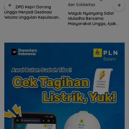
Wagub Nyanyang Salat
Peringati HPN 2026,
Iduladha Bersama
Komunitas Jurnalis Kepri
Masyarakat Lingga, Ajak
Gelar Syukuran hingga
Perkuat Nilai Pengorbanan
Ziarah Makam Tokoh Pers
dan Solidaritas