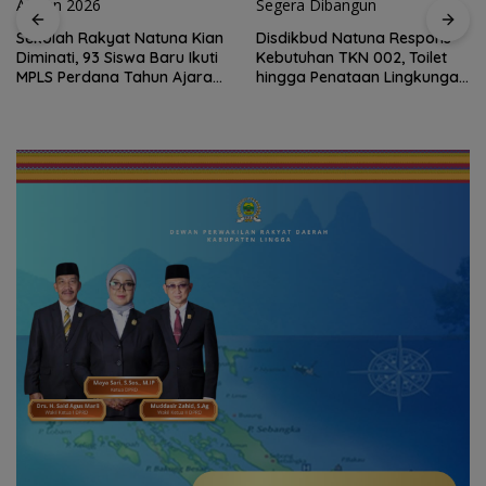
Disdikbud Natuna Respons
Kebutuhan TKN 002, Toilet
Dokter Militer dari Natuna,
hingga Penataan Lingkungan
Wakili Indonesia di
Segera Dibangun
Konferensi Bedah Ortopedi
Asia Tenggara