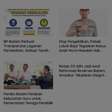
2004–2008 Ikut Tinggalkan
Organisasi
BP Batam Perkuat
Stop Penyelidikan, Polsek
Transparansi Layanan
Lubuk Baja Tegaskan Kasus
Pertanahan, Alokasi Tanah
Anak Murni Masalah Hak
Reguler Segera Hadir Melalui
Asuh
LMS
Rotasi 311 ASN Jadi Awal
Reformasi Birokrasi Batam,
Amsakar Tekankan Integritas
dan Kinerja
Pemko Batam Petakan
Kebutuhan Guru untuk
Pemerataan Tenaga Pendidik