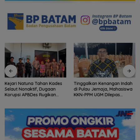
Tinggalkan Kenangan Indah
Gelombang Mundur dari PWI
di Pulau Jemaja, Mahasiswa
Kepri Berlanjut, Socrates
KKN-PPM UGM Dilepas
Ketua Pertama Periode
dengan Penuh Kehangatan
2004–2008 Ikut Tinggalkan
oleh Kades Bukit Padi
Organisasi