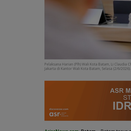
BP Batam Perku
Transparansi L
Pertanahan, Alo
Tanah Reguler 
Hadir Melalui LM
Pelaksana Harian (Plh) Wali Kota Batam, Li Claudia
Jakarta di Kantor Wali Kota Batam, Selasa (2/6/2026).