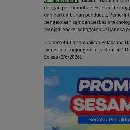
AriraNews.com
, Batam
– Batam terus 
dengan pertumbuhan ekonomi tertinggi 
Pemko Batam
dan pertumbuhan penduduk, Pemerinta
Petakan Kebutu
pengelolaan sampah berbasis teknolo
Guru untuk
Pemerataan Te
menjadi energi sebagai solusi jangka
Pendidik
Hal tersebut disampaikan Pelaksana Har
menerima kunjungan kerja Komisi D DPR
Selasa (2/6/2026).