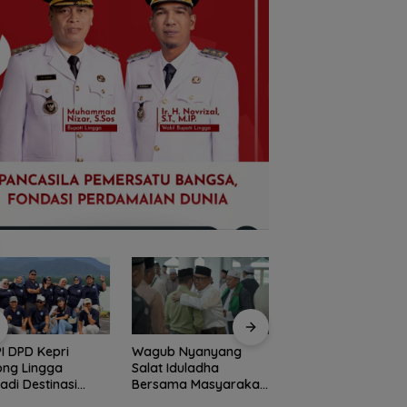
I DPD Kepri
Wagub Nyanyang
Peringati HPN 2026
ong Lingga
Salat Iduladha
Komunitas Jurnalis
adi Destinasi
Bersama Masyarakat
Kepri Gelar Syukur
ta Unggulan
Lingga, Ajak Perkuat
hingga Ziarah Ma