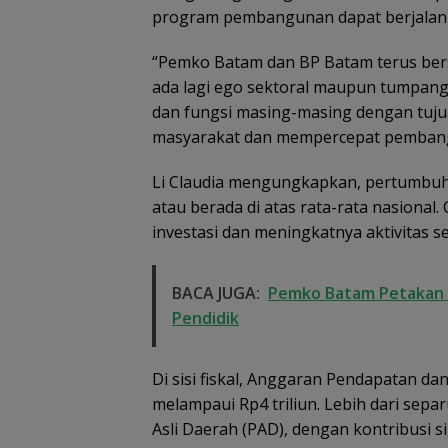
program pembangunan dapat berjalan le
“Pemko Batam dan BP Batam terus be
ada lagi ego sektoral maupun tumpang
dan fungsi masing-masing dengan tuju
Basarnas Libat
masyarakat dan mempercepat pembang
Helikopter Sikor
Pencarian KM
Samudra Jaya
Li Claudia mengungkapkan, pertumbuh
Kelautan Diperl
atau berada di atas rata-rata nasional.
dari Udara
investasi dan meningkatnya aktivitas se
BACA JUGA:
Pemko Batam Petakan
Pendidik
Di sisi fiskal, Anggaran Pendapatan d
melampaui Rp4 triliun. Lebih dari sep
Asli Daerah (PAD), dengan kontribusi s