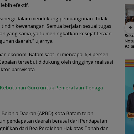
bih efektif.
rsinergi dalam mendukung pembangunan. Tidak
 tindih kewenangan. Semua berjalan sesuai tugas
an yang sama, yaitu meningkatkan kesejahteraan
kan
Fasilitas Meningkat,
Kejari Natuna Tahan
Seko
unan daerah,” ujarnya.
sky,
TKN 002 Bunguran
Kades Selaut
Natu
Timur Laut Butuh WC
Nonaktif, Dugaan
93 S
dan Pagar Demi
Korupsi APBDes
MPL
an ekonomi Batam saat ini mencapai 6,8 persen
uas
Keselamatan Siswa
Rugikan Negara
Ajar
 Capaian tersebut didukung oleh tingginya realisasi
Rp533 Juta
ktor pariwisata.
 Kebutuhan Guru untuk Pemerataan Tenaga
an Belanja Daerah (APBD) Kota Batam telah
aruh pendapatan daerah berasal dari Pendapatan
ignifikan dari Bea Perolehan Hak atas Tanah dan