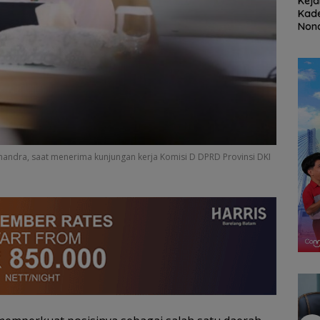
at
Stop Penyelidikan,
Ratusan Wisatawan
Keja
ayanan
Polsek Lubuk Baja
Malaysia Bakal
Kade
kasi
Tegaskan Kasus Anak
Jelajahi Batam dalam
Nona
Segera
Murni Masalah Hak
Family Rally Wisata
Koru
S
Asuh
Season 3
Rug
Rp53
 Chandra, saat menerima kunjungan kerja Komisi D DPRD Provinsi DKI