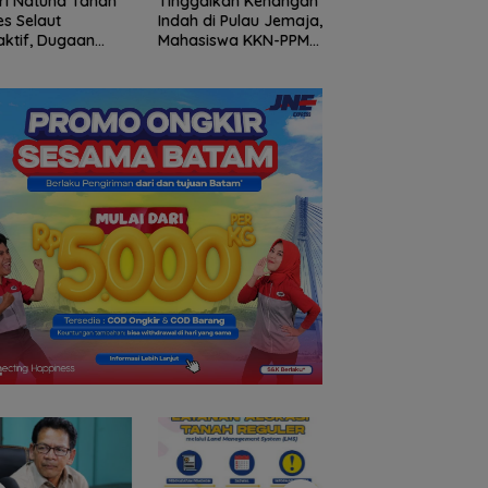
ri Natuna Tahan
Tinggalkan Kenangan
Gelombang Mundu
s Selaut
Indah di Pulau Jemaja,
dari PWI Kepri
ktif, Dugaan
Mahasiswa KKN-PPM
Berlanjut, Socrates
psi APBDes
UGM Dilepas dengan
Ketua Pertama
ikan Negara
Penuh Kehangatan
Periode 2004–200
3 Juta
oleh Kades Bukit Padi
Ikut Tinggalkan
Organisasi