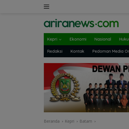
Langsung
ke
konten
Kepri
Ekonomi
Nasional
Huk
Redaksi
Kontak
Pedoman Media On
Beranda
Kepri
Batam