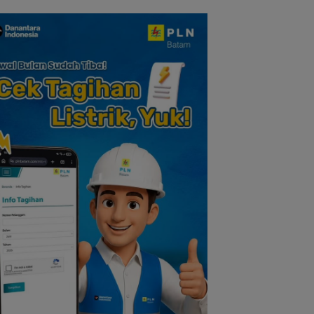
lauan Riau
Nilai Pengorbanan
Tokoh Pers
dan Solidaritas