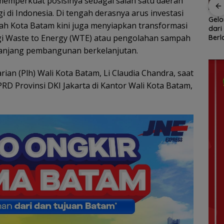
memperkuat posisinya sebagai salah satu daerah
di Indonesia. Di tengah derasnya arus investasi
Rotasi 311 ASN Jadi
Ratusan Wisatawan
Gel
h Kota Batam kini juga menyiapkan transformasi
han
Awal Reformasi
Malaysia Bakal
dari
gi Waste to Energy (WTE) atau pengolahan sampah
Birokrasi Batam,
Jelajahi Batam dalam
Berl
naga
Amsakar Tekankan
Family Rally Wisata
Ket
 panjang pembangunan berkelanjutan.
Integritas dan Kinerja
Season 3
Per
Ikut
ian (Plh) Wali Kota Batam, Li Claudia Chandra, saat
Orga
D Provinsi DKI Jakarta di Kantor Wali Kota Batam,