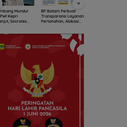
ombang Mundur
BP Batam Perkuat
Stop Penyelidikan,
 PWI Kepri
Transparansi Layanan
Polsek Lubuk Baja
anjut, Socrates
Pertanahan, Alokasi
Tegaskan Kasus A
ua Pertama
Tanah Reguler Segera
Murni Masalah Hak
iode 2004–2008
Hadir Melalui LMS
Asuh
 Tinggalkan
nisasi