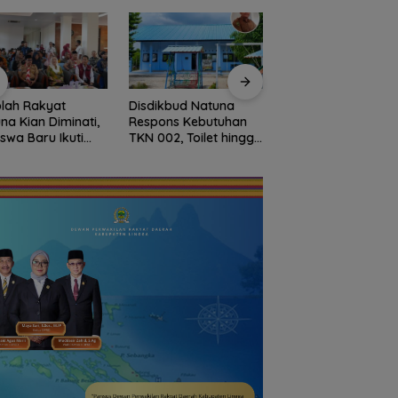
lah Rakyat
Disdikbud Natuna
Dokter Militer dari
na Kian Diminati,
Respons Kebutuhan
Natuna, Wakili
iswa Baru Ikuti
TKN 002, Toilet hingga
Indonesia di
S Perdana Tahun
Penataan Lingkungan
Konferensi Bedah
an 2026
Segera Dibangun
Ortopedi Asia
Tenggara