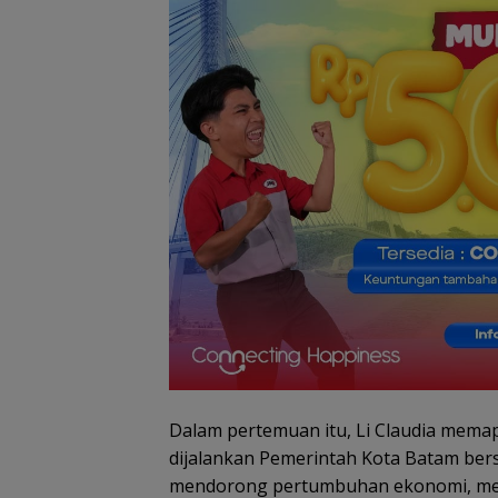
Dalam pertemuan itu, Li Claudia mem
Dugaan Penipu
Rekrutmen Calo
dijalankan Pemerintah Kota Batam be
Anggota Polri di
mendorong pertumbuhan ekonomi, meni
Lingga, Uang