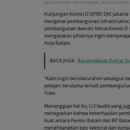
Jakarta di Kantor Wali Kota Batam, Selasa (2/6/2026).
Kunjungan Komisi D DPRD DKI Jakarta 
mengenai pembangunan infrastruktur, 
pembangunan daerah. Ketua Komisi D DP
mengatakan pihaknya ingin mempelajar
Kota Batam.
BACA JUGA:
Batam Masuk Daftar Dae
“Kami ingin bersilaturahmi sekaligus b
pelajari, terutama terkait pembanguna
Yuke.
Menanggapi hal itu, Li Claudia yang j
menegaskan bahwa keberhasilan pemba
kuat antara Pemko Batam dan BP Batam
menghilangkan ego sektoral dan tump