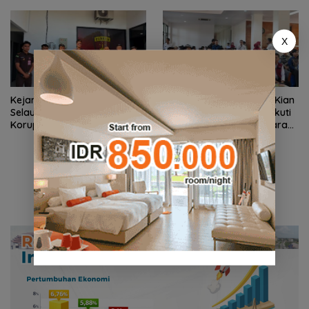
Nasionalisme dari Wilayah
Ke-81 RI
Perbatasan
X
Kejari Natuna Tahan Kades
Sekolah Rakyat Natuna Kian
Selaut Nonaktif, Dugaan
Diminati, 93 Siswa Baru Ikuti
Korupsi APBDes Rugikan
MPLS Perdana Tahun Ajaran
Negara Rp533 Juta
2026