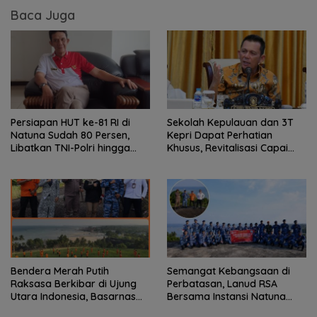
Baca Juga
Persiapan HUT ke-81 RI di
Sekolah Kepulauan dan 3T
Natuna Sudah 80 Persen,
Kepri Dapat Perhatian
Libatkan TNI-Polri hingga
Khusus, Revitalisasi Capai
Tim Medis
Rp.97 Miliar
Bendera Merah Putih
Semangat Kebangsaan di
Raksasa Berkibar di Ujung
Perbatasan, Lanud RSA
Utara Indonesia, Basarnas
Bersama Instansi Natuna
Natuna Gaungkan
Meriahkan Persiapan HUT