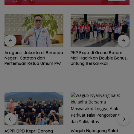
Amsakar Achmad Resmi
PKP Expo di Grand Batam
Buka Batam Grassroot
Mall Hadirkan Double Bonus,
Football Festival 2026, Buka
Untung Berkali-kali
Jalan Talenta Muda Batam
ke Level Internasional
Wagub Nyanyang Salat
Peringati HPN 2026,