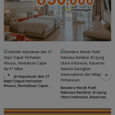
Semangat Kebangsaan di
Perbatasan, Lanud RSA
Bendera Merah Putih
Bersama Instansi Natuna
Raksasa Berkibar di Ujung
Meriahkan Persiapan HUT
Utara Indonesia, Basarnas
Ke-81 RI
Natuna Gaungkan
Nasionalisme dari Wilayah
Perbatasan