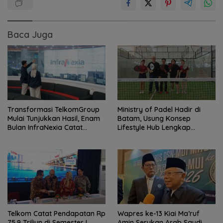
Baca Juga
Transformasi TelkomGroup
Ministry of Padel Hadir di
Mulai Tunjukkan Hasil, Enam
Batam, Usung Konsep
Bulan InfraNexia Catat
Lifestyle Hub Lengkap
Pendapatan Rp 7,7 Triliun
dengan Sauna dan Kolam Air
Dingin
Telkom Catat Pendapatan Rp
Wapres ke-13 Kiai Ma’ruf
75,9 Triliun di Semester I
Amin Serukan Arab Saudi