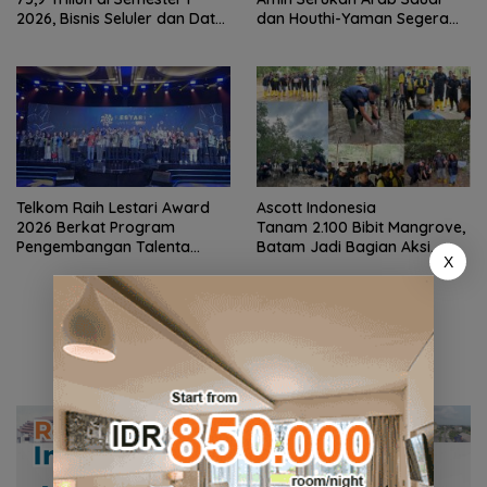
2026, Bisnis Seluler dan Data
dan Houthi-Yaman Segera
Jadi Motor Pertumbuhan
Berdamai
Telkom Raih Lestari Award
Ascott Indonesia
2026 Berkat Program
Tanam 2.100 Bibit Mangrove,
Pengembangan Talenta
Batam Jadi Bagian Aksi
X
Pemimpin Digital
Konservasi Nasional