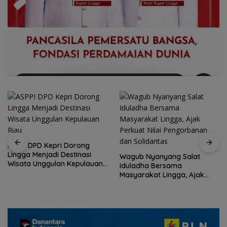
Wagub Nyanyang Salat
Peringati HPN 2026,
Iduladha Bersama
Komunitas Jurnalis Kepri
Masyarakat Lingga, Ajak
Gelar Syukuran hingga
Perkuat Nilai Pengorbanan
Ziarah Makam Tokoh Pers
dan Solidaritas