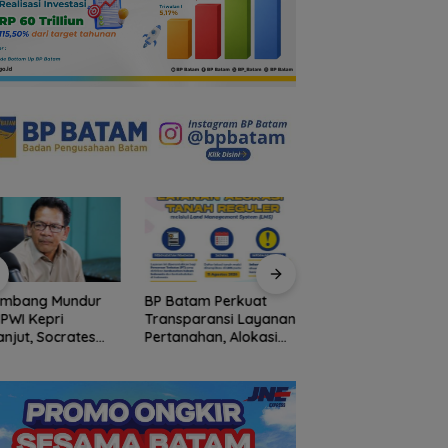
ombang Mundur
BP Batam Perkuat
Stop Penyelidikan,
 PWI Kepri
Transparansi Layanan
Polsek Lubuk Baja
anjut, Socrates
Pertanahan, Alokasi
Tegaskan Kasus A
ua Pertama
Tanah Reguler Segera
Murni Masalah Hak
iode 2004–2008
Hadir Melalui LMS
Asuh
 Tinggalkan
nisasi