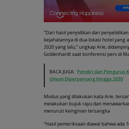
“Dari hasil penyidikan dan penyelidika
kejahatannya di dua lokasi hotel yang 
2020 yang lalu,” ungkap Arie, didampi
Goldenhardt saat konferensi pers di Ma
Dugaan Penipuan
Demo di Jakart
BACA JUGA:
Pendiri dan Pengurus 
Rekrutmen Calon
ASPEK Desak Sa
Umum Diperpanjang hingga 2030
Anggota Polri di
PKH Tinjau Ker
Lingga, Uang
Hutan di Kabup
Dikembalikan dan
Lingga Akibat 
Diselesaikan Secara
Sawit
Modus yang dilakukan kata Arie, tersa
Kekeluargaan
melakukan bujuk rayu dan menawarkan
menuruti keinginan tersangka
“Hasil pemeriksaan diawal bahwa ada 