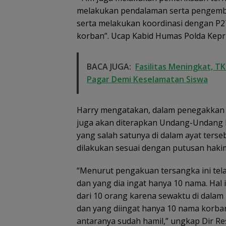
melakukan pendalaman serta pengemb
serta melakukan koordinasi dengan P
korban”. Ucap Kabid Humas Polda Kepr
BACA JUGA:
Fasilitas Meningkat, 
Pagar Demi Keselamatan Siswa
Harry mengatakan, dalam penegakkan 
juga akan diterapkan Undang-Undang b
yang salah satunya di dalam ayat ters
dilakukan sesuai dengan putusan hakim
“Menurut pengakuan tersangka ini tela
dan yang dia ingat hanya 10 nama. Hal
dari 10 orang karena sewaktu di dala
dan yang diingat hanya 10 nama korban
antaranya sudah hamil,” ungkap Dir R
Basarnas Libatkan
Fasilitas Mening