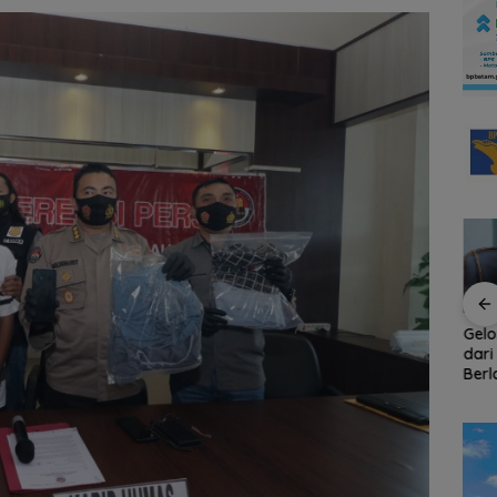
a BPD
Kejari Natuna Tahan
Tinggalkan Kenangan
Gel
rwis
Kades Selaut
Indah di Pulau Jemaja,
dari
nya
Nonaktif, Dugaan
Mahasiswa KKN-PPM
Berl
Korupsi APBDes
UGM Dilepas dengan
Ket
Rugikan Negara
Penuh Kehangatan
Per
Rp533 Juta
oleh Kades Bukit Padi
Ikut
Orga