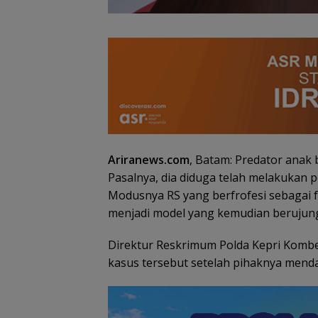
Ariranews.com
, Batam: Predator anak 
Pasalnya, dia diduga telah melakukan 
Modusnya RS yang berfrofesi sebagai 
menjadi model yang kemudian berujun
Rotasi 311 ASN Jadi
ASITA Kepri Trav
Direktur Reskrimum Polda Kepri Komb
Awal Reformasi
Mart 2026 Siap
kasus tersebut setelah pihaknya menda
Birokrasi Batam,
Promosikan Wis
Amsakar Tekankan
Lintas Destinasi 
Integritas dan Kinerja
Kepri