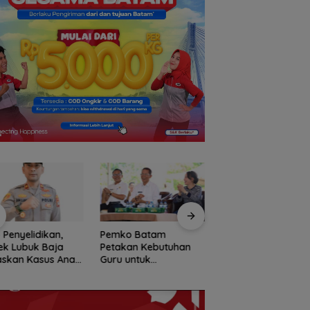
 Penyelidikan,
Pemko Batam
Rotasi 311 ASN Jadi
ek Lubuk Baja
Petakan Kebutuhan
Awal Reformasi
askan Kasus Anak
Guru untuk
Birokrasi Batam,
i Masalah Hak
Pemerataan Tenaga
Amsakar Tekanka
h
Pendidik
Integritas dan Kine