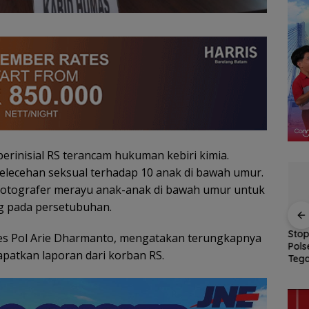
berinisial RS terancam hukuman kebiri kimia.
pelecehan seksual terhadap 10 anak di bawah umur.
fotografer merayu anak-anak di bawah umur untuk
g pada persetubuhan.
el
Gelombang Mundur
BP Batam Perkuat
Stop
es Pol Arie Dharmanto, mengatakan terungkapnya
dari PWI Kepri
Transparansi Layanan
Pols
patkan laporan dari korban RS.
ata
Berlanjut, Socrates
Pertanahan, Alokasi
Teg
di
Ketua Pertama
Tanah Reguler Segera
Murn
Periode 2004–2008
Hadir Melalui LMS
Asu
Ikut Tinggalkan
Organisasi