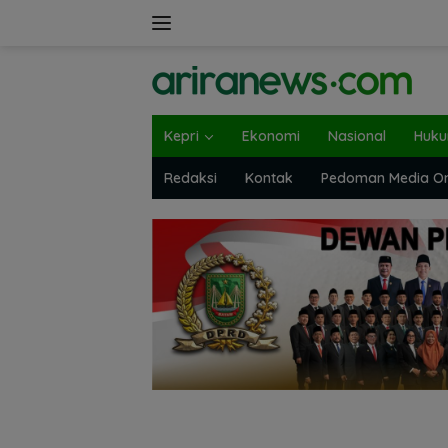
Langsung
ke
konten
Kepri
Ekonomi
Nasional
Huk
Redaksi
Kontak
Pedoman Media On