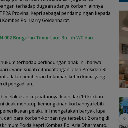
angan terhadap dugaan adanya korban lainnya
2TP2A Provinsi Kepri sebagai pendampingan kepada
i Kombes Pol Harry Goldenhardt.
TKN 002 Bunguran Timur Laut Butuh WC dan
hukum terhadap perlindungan anak ini, bahwa
aru, yang sudah ditandatangani oleh Presiden RI
ebut adalah pemberian hukuman kebiri kimia yang
 di pengadilan.
h melakukan kejahatannya lebih dari 10 korban
 ini tidak menutup kemungkinan korbannya lebih
m pemeriksaan pelaku ini mengatakan banyak lupa
, dari para korban-korban nya tersebut 2 orang di
eskrimum Polda Kepri Kombes Pol Arie Dharmanto.
kat,
Kejari Natuna Tahan
Sekolah Rakyat
Disd