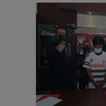
Stop Penyelidikan,
Mantan Anggot
Polsek Lubuk Baja
Desa Rawak, Da
Tegaskan Kasus Anak
Apresiasi Turun
Murni Masalah Hak
Inspektorat
Asuh