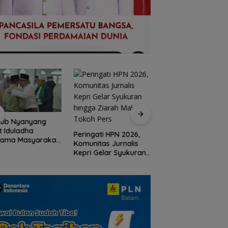
ub Nyanyang
Dugaan Penipuan
t Iduladha
Rekrutmen Calon
Peringati HPN 2026,
sama Masyarakat
Anggota Polri di
Komunitas Jurnalis
ga, Ajak Perkuat
Lingga, Uang
Kepri Gelar Syukuran
i Pengorbanan
Dikembalikan dan
hingga Ziarah Makam
Solidaritas
Diselesaikan Secar
Tokoh Pers
Kekeluargaan