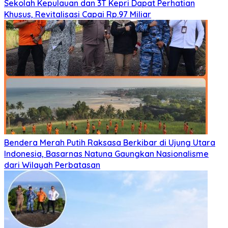
Sekolah Kepulauan dan 3T Kepri Dapat Perhatian
Khusus, Revitalisasi Capai Rp.97 Miliar
Bendera Merah Putih Raksasa Berkibar di Ujung Utara
Indonesia, Basarnas Natuna Gaungkan Nasionalisme
dari Wilayah Perbatasan