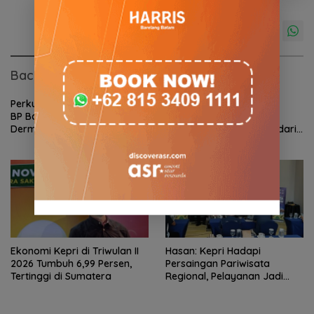
Baca Juga
Perkuat Ketahanan Air Baku,
BP Batam Optimalkan
BP Batam Gandeng Mc
Pelayanan Air Bersih,
Dermott Tanam Bambu
Pasokan Kawasan NDP dari
Betung di Bendungan Sei
Waduk Duriangkang
Nongsa
Ekonomi Kepri di Triwulan II
Hasan: Kepri Hadapi
2026 Tumbuh 6,99 Persen,
Persaingan Pariwisata
Tertinggi di Sumatera
Regional, Pelayanan Jadi
Kunci Rebut Wisatawan