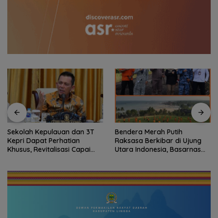
Sekolah Kepulauan dan 3T
Bendera Merah Putih
Kepri Dapat Perhatian
Raksasa Berkibar di Ujung
Khusus, Revitalisasi Capai
Utara Indonesia, Basarnas
Rp.97 Miliar
Natuna Gaungkan
Nasionalisme dari Wilayah
Perbatasan