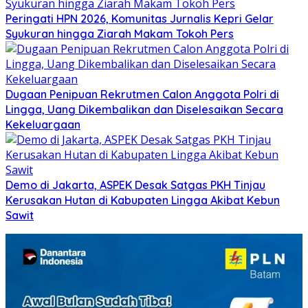
Peringati HPN 2026, Komunitas Jurnalis Kepri Gelar
Syukuran hingga Ziarah Makam Tokoh Pers
Dugaan Penipuan Rekrutmen Calon Anggota Polri di
Lingga, Uang Dikembalikan dan Diselesaikan Secara
Kekeluargaan
Demo di Jakarta, ASPEK Desak Satgas PKH Tinjau
Kerusakan Hutan di Kabupaten Lingga Akibat Kebun
Sawit