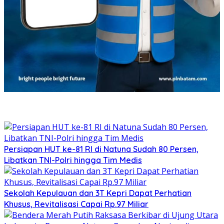
Persiapan HUT ke-81 RI di Natuna Sudah 80 Persen,
Libatkan TNI-Polri hingga Tim Medis
Sekolah Kepulauan dan 3T Kepri Dapat Perhatian
Khusus, Revitalisasi Capai Rp.97 Miliar