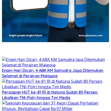
Enam Hari Dicari, 4 ABK KM Samudra Jaya Ditemukan
Selamat di Perairan Malaysia
Persiapan HUT ke-81 RI di Natuna Sudah 80 Persen,
Libatkan TNI-Polri hingga Tim Medis