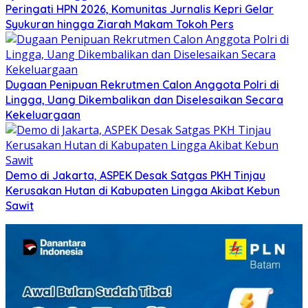
Peringati HPN 2026, Komunitas Jurnalis Kepri Gelar
Syukuran hingga Ziarah Makam Tokoh Pers
Dugaan Penipuan Rekrutmen Calon Anggota Polri di
Lingga, Uang Dikembalikan dan Diselesaikan Secara
Kekeluargaan
Demo di Jakarta, ASPEK Desak Satgas PKH Tinjau
Kerusakan Hutan di Kabupaten Lingga Akibat Kebun
Sawit