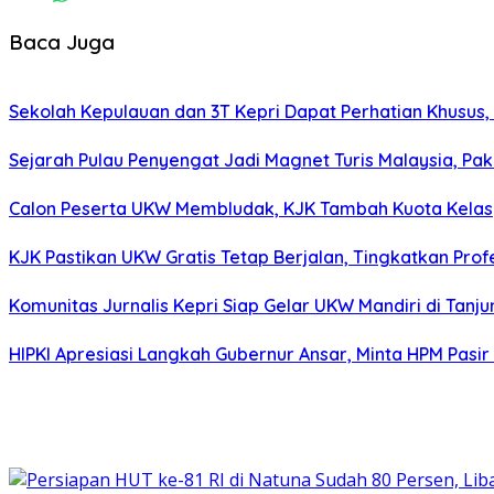
Baca Juga
Sekolah Kepulauan dan 3T Kepri Dapat Perhatian Khusus, R
Sejarah Pulau Penyengat Jadi Magnet Turis Malaysia, Pak
Calon Peserta UKW Membludak, KJK Tambah Kuota Kelas
KJK Pastikan UKW Gratis Tetap Berjalan, Tingkatkan Pro
Komunitas Jurnalis Kepri Siap Gelar UKW Mandiri di Tanj
HIPKI Apresiasi Langkah Gubernur Ansar, Minta HPM Pasir