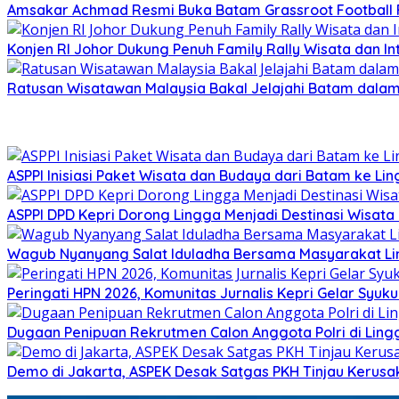
Amsakar Achmad Resmi Buka Batam Grassroot Football Fe
Konjen RI Johor Dukung Penuh Family Rally Wisata dan I
Ratusan Wisatawan Malaysia Bakal Jelajahi Batam dalam 
ASPPI Inisiasi Paket Wisata dan Budaya dari Batam ke Li
ASPPI DPD Kepri Dorong Lingga Menjadi Destinasi Wisat
Wagub Nyanyang Salat Iduladha Bersama Masyarakat Ling
Peringati HPN 2026, Komunitas Jurnalis Kepri Gelar Syu
Dugaan Penipuan Rekrutmen Calon Anggota Polri di Ling
Demo di Jakarta, ASPEK Desak Satgas PKH Tinjau Kerusa