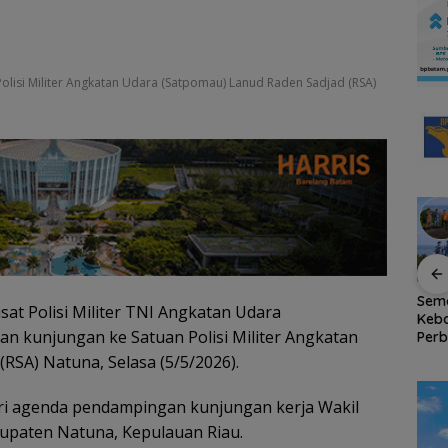
olisi Militer Angkatan Udara (Satpomau) Lanud Raden Sadjad (RSA)
Tahan
Tinggalkan Kenangan
Bendera Merah Putih
Sem
at Polisi Militer TNI Angkatan Udara
Indah di Pulau Jemaja,
Raksasa Berkibar di
Keb
n kunjungan ke Satuan Polisi Militer Angkatan
an
Mahasiswa KKN-PPM
Ujung Utara Indonesia,
Perb
UGM Dilepas dengan
Basarnas Natuna
RSA 
RSA) Natuna, Selasa (5/5/2026).
a
Penuh Kehangatan
Gaungkan
Nat
oleh Kades Bukit Padi
Nasionalisme dari
Pers
ri agenda pendampingan kunjungan kerja Wakil
Wilayah Perbatasan
RI
bupaten Natuna, Kepulauan Riau.