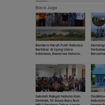
Respons Kebut
Baca Juga
TKN 002, Toilet
Penataan Lingk
Segera Dibangu
Bendera Merah Putih Raksasa
Semanga
Berkibar di Ujung Utara
Perbatas
Indonesia, Basarnas Natuna
Bersama 
Gaungkan Nasionalisme dari
Meriahka
Wilayah Perbatasan
81 RI
Sekolah Rakyat Natuna Kian
Disdikbu
Diminati, 93 Siswa Baru Ikuti
Kebutuha
MPLS Perdana Tahun Ajaran
hingga P