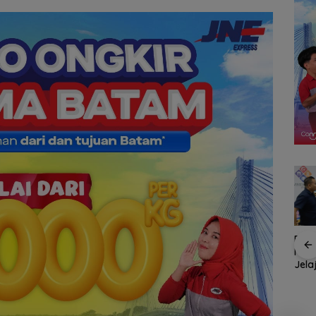
Konjen RI Johor
Rat
Dukung Penuh Family
Mala
n,
Pemko Batam
Rally Wisata dan
Jela
ja
Petakan Kebutuhan
International Soccer
Fami
 Anak
Guru untuk
Batam Cup 2026
Seas
Hak
Pemerataan Tenaga
Pendidik