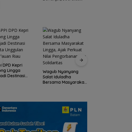
Ketua Pertama
Periode 2004–2008
Ikut Tinggalkan
Organisasi
Peringati HPN 2026
Komunitas Jurnalis
I DPD Kepri
Kepri Gelar Syukur
ong Lingga
Wagub Nyanyang
hingga Ziarah Ma
adi Destinasi
Salat Iduladha
Tokoh Pers
ta Unggulan
Bersama Masyarakat
lauan Riau
Lingga, Ajak Perkuat
Nilai Pengorbanan
dan Solidaritas