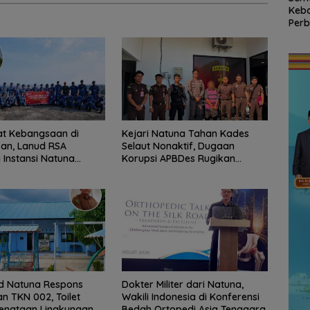
uhan
Natuna, Wakili
Raksasa Berkibar di
Keb
 hingga
Indonesia di
Ujung Utara Indonesia,
Perb
ungan
Konferensi Bedah
Basarnas Natuna
RSA 
n
Ortopedi Asia
Gaungkan
Nat
Tenggara
Nasionalisme dari
Pers
Wilayah Perbatasan
RI
t Kebangsaan di
Kejari Natuna Tahan Kades
an, Lanud RSA
Selaut Nonaktif, Dugaan
Instansi Natuna
Korupsi APBDes Rugikan
n Persiapan HUT Ke-
Negara Rp533 Juta
d Natuna Respons
Dokter Militer dari Natuna,
n TKN 002, Toilet
Wakili Indonesia di Konferensi
enataan Lingkungan
Bedah Ortopedi Asia Tenggara