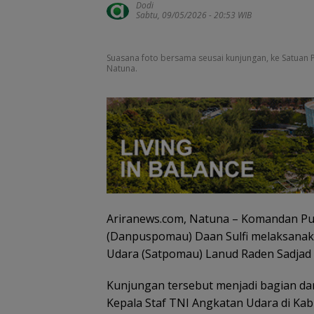
Dodi
Sabtu, 09/05/2026 - 20:53 WIB
Suasana foto bersama seusai kunjungan, ke Satuan P
Natuna.
Kejari Natuna 
Ariranews.com, Natuna – Komandan Pus
Kades Selaut
(Danpuspomau) Daan Sulfi melaksanaka
Nonaktif, Duga
Korupsi APBDes
Udara (Satpomau) Lanud Raden Sadjad (
Rugikan Negar
Rp533 Juta
Kunjungan tersebut menjadi bagian da
Kepala Staf TNI Angkatan Udara di Ka