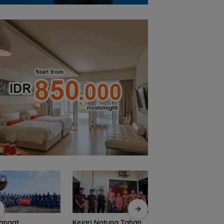
angat
Kejari Natuna Tahan
Sekolah Rakyat