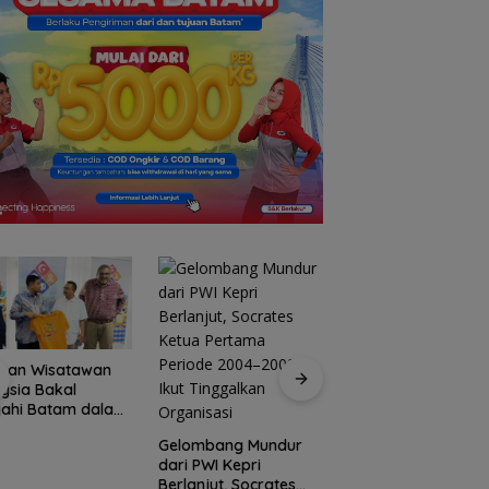
usan Wisatawan
BP Batam Perkuat
ysia Bakal
Transparansi Lay
jahi Batam dalam
Pertanahan, Alokas
ly Rally Wisata
Tanah Reguler Seg
Gelombang Mundur
on 3
Hadir Melalui LMS
dari PWI Kepri
Berlanjut, Socrates