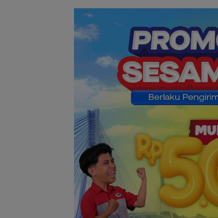
Stop Penyelidika
Polsek Lubuk Ba
Tegaskan Kasus
Murni Masalah 
Asuh