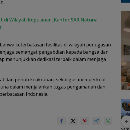
n.
t di Wilayah Kepulauan, Kantor SAR Natuna
r
ahwa keterbatasan fasilitas di wilayah penugasan
menjaga semangat pengabdian kepada bangsa dan
etap menunjukkan dedikasi terbaik dalam menjaga
at dan penuh keakraban, sekaligus memperkuat
atuna dalam menjalankan tugas pengamanan dan
perbatasan Indonesia.
na
Dokter Militer dari
Bendera Merah Putih
Sem