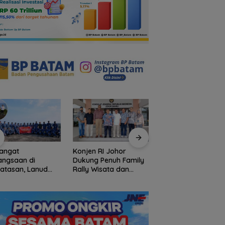
angat
Konjen RI Johor
Ratusan Wisatawa
angsaan di
Dukung Penuh Family
Malaysia Bakal
atasan, Lanud
Rally Wisata dan
Jelajahi Batam da
Bersama Instansi
International Soccer
Family Rally Wisat
una Meriahkan
Batam Cup 2026
Season 3
iapan HUT Ke-81