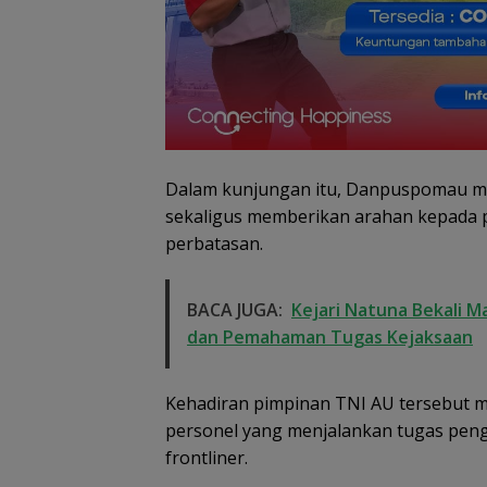
Dalam kunjungan itu, Danpuspomau me
sekaligus memberikan arahan kepada par
perbatasan.
Dugaan Penipu
Rekrutmen Calo
BACA JUGA:
Kejari Natuna Bekali M
Anggota Polri di
dan Pemahaman Tugas Kejaksaan
Lingga, Uang
Dikembalikan d
Diselesaikan Se
Kehadiran pimpinan TNI AU tersebut me
Kekeluargaan
personel yang menjalankan tugas peng
frontliner.