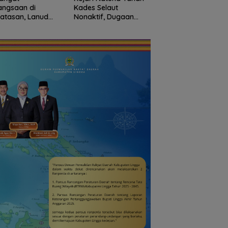
angsaan di
Kades Selaut
Natuna Kian Dimina
atasan, Lanud
Nonaktif, Dugaan
93 Siswa Baru Ikuti
Bersama Instansi
Korupsi APBDes
MPLS Perdana Tah
una Meriahkan
Rugikan Negara
Ajaran 2026
iapan HUT Ke-81
Rp533 Juta