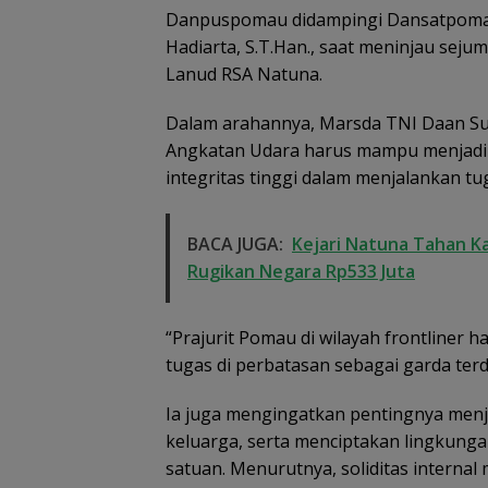
Danpuspomau didampingi Dansatpoma
Hadiarta, S.T.Han., saat meninjau sejum
Lanud RSA Natuna.
Dalam arahannya, Marsda TNI Daan Sulf
Angkatan Udara harus mampu menjadi t
integritas tinggi dalam menjalankan tug
BACA JUGA:
Kejari Natuna Tahan K
Rugikan Negara Rp533 Juta
“Prajurit Pomau di wilayah frontliner
tugas di perbatasan sebagai garda ter
Ia juga mengingatkan pentingnya men
keluarga, serta menciptakan lingkunga
satuan. Menurutnya, soliditas interna