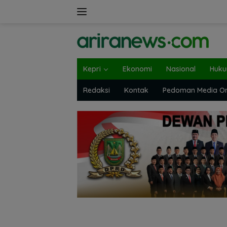
Langsung
ke
konten
Kepri
Ekonomi
Nasional
Huk
Redaksi
Kontak
Pedoman Media On