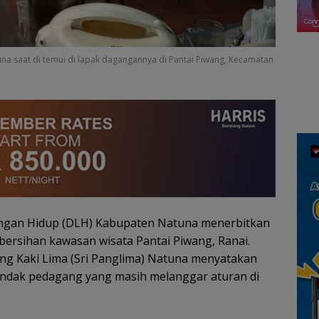
tuna saat di temui di lapak dagangannya di Pantai Piwang, Kecamatan
ungan Hidup (DLH) Kabupaten Natuna menerbitkan
bersihan kawasan wisata Pantai Piwang, Ranai.
ang Kaki Lima (Sri Panglima) Natuna menyatakan
ndak pedagang yang masih melanggar aturan di