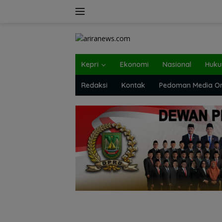
Langsung
ke
konten
Kepri
Ekonomi
Nasional
Huk
Redaksi
Kontak
Pedoman Media On