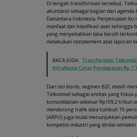
Di tengah transformasi tersebut, Tel
akuntansi sebagai bagian dari agenda 
Danantara Indonesia. Penyesuaian it
Semangat
manfaat dan klasifikasi aset sehingga
Kebangsaan di
yang menyebabkan laba bersih terkontr
Perbatasan, La
RSA Bersama In
melakukan restatement atas laporan k
Natuna Meriahk
Persiapan HUT 
RI
BACA JUGA:
Transformasi TelkomGr
InfraNexia Catat Pendapatan Rp 7,7
Dari sisi bisnis, segmen B2C masih me
Telkomsel sebagai entitas yang foku
konsolidasian sebesar Rp109,2 triliun 
mendorong trafik data tumbuh 15 pers
(ARPU) juga mulai menunjukkan pemulih
kompetisi industri yang dinilai semakin