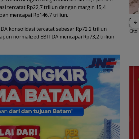
si tercatat Rp22,7 triliun dengan margin 15,4
oan mencapai Rp146,7 triliun.
Ray
and
Kem
irkan
RSBP Batam Torehkan
ITDA konsolidasi tercatat sebesar Rp72,2 triliun
Cita
Untung
Standar Pelayanan
apun normalized EBITDA mencapai Rp73,2 triliun
Gra
Kelas Dunia, Raih
Amsakar Achmad
Cent
Diamond Status dari
Resmi Buka Batam
“Fla
WSO
Grassroot Football
Nus
Festival 2026, Buka
Jalan Talenta Muda
Batam ke Level
Internasional