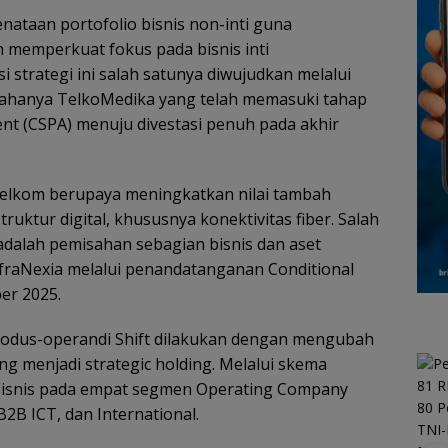
enataan portofolio bisnis non-inti guna
n memperkuat fokus pada bisnis inti
i strategi ini salah satunya diwujudkan melalui
sahanya TelkoMedika yang telah memasuki tahap
nt (CSPA) menuju divestasi penuh pada akhir
, Telkom berupaya meningkatkan nilai tambah
truktur digital, khususnya konektivitas fiber. Salah
 adalah pemisahan sebagian bisnis dan aset
nfraNexia melalui penandatanganan Conditional
er 2025.
Modus-operandi Shift dilakukan dengan mengubah
g menjadi strategic holding. Melalui skema
bisnis pada empat segmen Operating Company
B2B ICT, dan International.