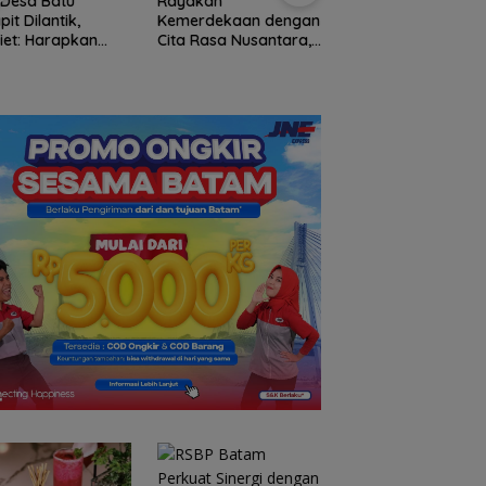
 Desa Batu
Rayakan
Enam Hari Dicari, 4
pit Dilantik,
Kemerdekaan dengan
ABK KM Samudra
iet: Harapkan
Cita Rasa Nusantara,
Jaya Ditemukan
rkan Perubahan
Grand Mercure Batam
Selamat di Peraira
ta
Centre Hadirkan
Malaysia
“Flavours of
Nusantara”