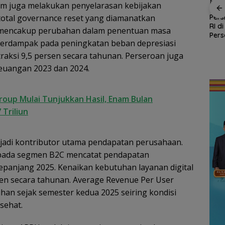
kom juga melakukan penyelarasan kebijakan
Enam Hari Dicari, 4
ABK KM Samudra
Kejari Natuna Tahan
Pers
total governance reset yang diamanatkan
Jaya Ditemukan
Kades Selaut
RI d
u mencakup perubahan dalam penentuan masa
Selamat di Perairan
Nonaktif, Dugaan
Pers
Malaysia
 berdampak pada peningkatan beban depresiasi
Korupsi APBDes
Polr
Rugikan Negara
aksi 9,5 persen secara tahunan. Perseroan juga
nud
Rp533 Juta
stansi
euangan 2023 dan 2024.
an
Ke-81
oup Mulai Tunjukkan Hasil, Enam Bulan
 Triliun
njadi kontributor utama pendapatan perusahaan.
s pada segmen B2C mencatat pendapatan
sepanjang 2025. Kenaikan kebutuhan layanan digital
en secara tahunan. Average Revenue Per User
an sejak semester kedua 2025 seiring kondisi
 sehat.