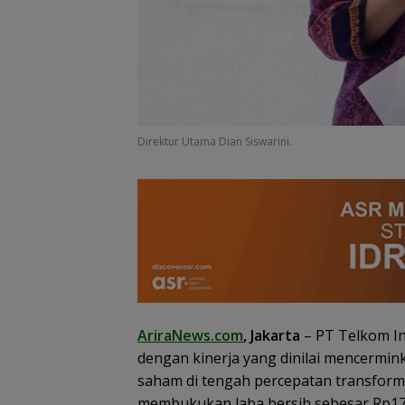
Dorong Budaya 
Profesional, BP
Anambas Beri
Penghargaan
Pegawai Terbai
Direktur Utama Dian Siswarini.
AriraNews.com
, Jakarta
– PT Telkom I
dengan kinerja yang dinilai mencermin
saham di tengah percepatan transform
membukukan laba bersih sebesar Rp17,8