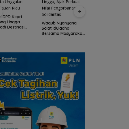
Peringati HPN 2026
Komunitas Jurnalis
I DPD Kepri
Kepri Gelar Syukur
ong Lingga
Wagub Nyanyang
hingga Ziarah Ma
adi Destinasi
Salat Iduladha
Tokoh Pers
ta Unggulan
Bersama Masyarakat
lauan Riau
Lingga, Ajak Perkuat
Nilai Pengorbanan
dan Solidaritas