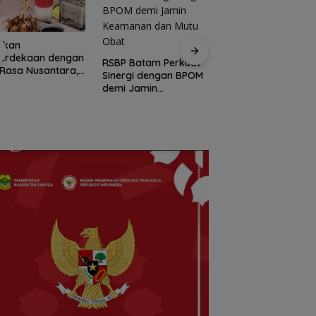
akan
Arogansi Jakarta d
erdekaan dengan
Beranda Negeri:
RSBP Batam Perkuat
 Rasa Nusantara,
Catatan dari
Sinergi dengan BPOM
nd Mercure Batam
Pertemuan Ketua
demi Jamin
re Hadirkan
Umum PWI dan KJK
Keamanan dan Mutu
vours of
Batam
Obat
antara”