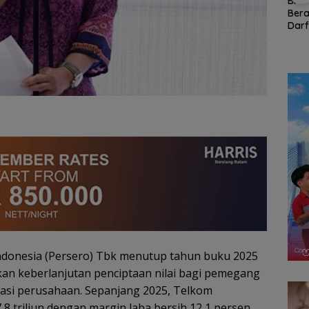
BPD
Bera
Kerja
Persiapan HUT ke-81
RSBP Batam Torehkan
Darf
BD
RI di Natuna Sudah 80
Standar Pelayanan
Hadi
Persen, Libatkan TNI-
Kelas Dunia, Raih
Nya
Polri hingga Tim Medis
Diamond Status dari
k
WSO
ndonesia (Persero) Tbk menutup tahun buku 2025
kan keberlanjutan penciptaan nilai bagi pemegang
asi perusahaan. Sepanjang 2025, Telkom
 triliun dengan margin laba bersih 12,1 persen.