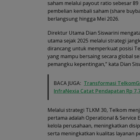
saham melalui payout ratio sebesar 8
pembelian kembali saham (share buybac
berlangsung hingga Mei 2026.
Dugaan Penipu
Direktur Utama Dian Siswarini mengat
Rekrutmen Calo
utama sejak 2025 melalui strategi jan
Anggota Polri di
dirancang untuk memperkuat posisi Te
Lingga, Uang
Dikembalikan d
yang mampu bersaing secara global sek
Diselesaikan Se
pemangku kepentingan,” kata Dian Siswar
Kekeluargaan
BACA JUGA:
Transformasi TelkomGr
InfraNexia Catat Pendapatan Rp 7,7
Melalui strategi TLKM 30, Telkom menj
pertama adalah Operational & Service 
kelola perusahaan, meningkatkan disipl
serta meningkatkan kualitas layanan p