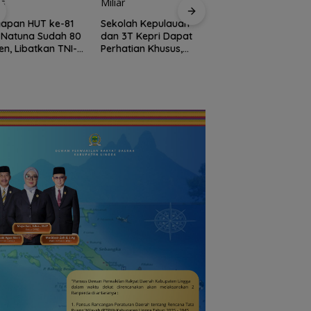
Bendera Merah Put
Raksasa Berkibar 
iapan HUT ke-81
Sekolah Kepulauan
Ujung Utara Indone
i Natuna Sudah 80
dan 3T Kepri Dapat
Basarnas Natuna
en, Libatkan TNI-
Perhatian Khusus,
Gaungkan
i hingga Tim Medis
Revitalisasi Capai
Nasionalisme dari
Rp.97 Miliar
Wilayah Perbatasa