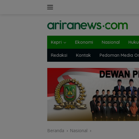
Langsung
ke
konten
Kepri
Ekonomi
Nasional
Huk
Redaksi
Kontak
Pedoman Media On
Beranda
Nasional