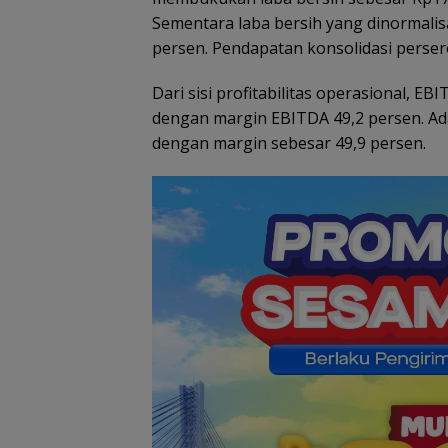
Sementara laba bersih yang dinormalisa
persen. Pendapatan konsolidasi perser
PKP Expo di Gr
Batam Mall Had
Dari sisi profitabilitas operasional, EB
Double Bonus, 
dengan margin EBITDA 49,2 persen. Ad
Berkali-kali
dengan margin sebesar 49,9 persen.