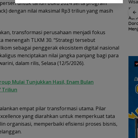
9 persen untuk tahun buku 2024 serta program
ASPPI Inisiasi Paket
k) dengan nilai maksimal Rp3 triliun yang masih
Wisata dan Budaya
ASPP
dari Batam ke Lingga
Dor
Demo di Jakarta,
Menj
ASPEK Desak Satgas
an
akan, transformasi perusahaan menjadi fokus
Wisa
PKH Tinjau Kerusakan
n
gka menengah TLKM 30. “Strategi tersebut
Kepu
Hutan di Kabupaten
Lingga Akibat Kebun
lkom sebagai penggerak ekosistem digital nasional
Sawit
an
aligus menciptakan nilai jangka panjang bagi para
cara
ini, dalam rilis, Selasa (12/5/2026).
oup Mulai Tunjukkan Hasil, Enam Bulan
 Triliun
alankan empat pilar transformasi utama. Pilar
Excellence yang diarahkan untuk memperkuat tata
in organisasi, memperbaiki efisiensi proses bisnis,
elanggan.