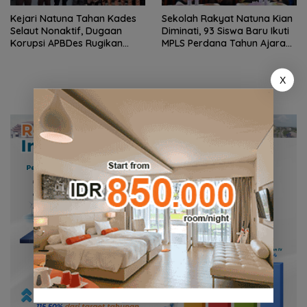
Kejari Natuna Tahan Kades
Sekolah Rakyat Natuna Kian
Selaut Nonaktif, Dugaan
Diminati, 93 Siswa Baru Ikuti
Korupsi APBDes Rugikan
MPLS Perdana Tahun Ajaran
Negara Rp533 Juta
2026
X