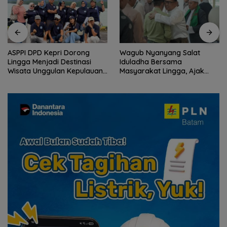
Wagub Nyanyang Salat
Peringati HPN 2026,
Iduladha Bersama
Komunitas Jurnalis Kepri
Masyarakat Lingga, Ajak
Gelar Syukuran hingga
Perkuat Nilai Pengorbanan
Ziarah Makam Tokoh Pers
dan Solidaritas