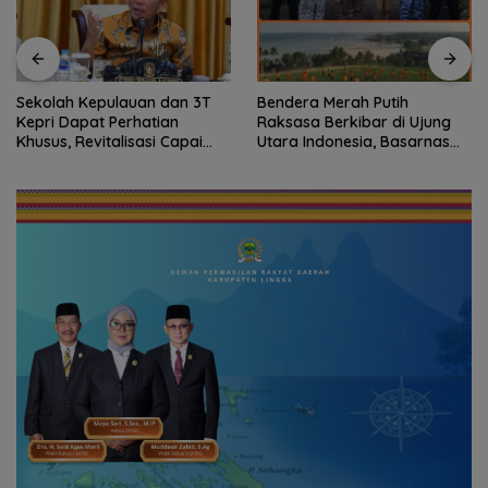
Bendera Merah Putih
Semangat Kebangsaan di
Raksasa Berkibar di Ujung
Perbatasan, Lanud RSA
Utara Indonesia, Basarnas
Bersama Instansi Natuna
Natuna Gaungkan
Meriahkan Persiapan HUT
Nasionalisme dari Wilayah
Ke-81 RI
Perbatasan