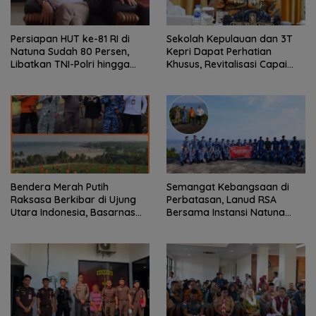
Persiapan HUT ke-81 RI di
Sekolah Kepulauan dan 3T
Natuna Sudah 80 Persen,
Kepri Dapat Perhatian
Libatkan TNI-Polri hingga
Khusus, Revitalisasi Capai
Tim Medis
Rp.97 Miliar
Bendera Merah Putih
Semangat Kebangsaan di
Raksasa Berkibar di Ujung
Perbatasan, Lanud RSA
Utara Indonesia, Basarnas
Bersama Instansi Natuna
Natuna Gaungkan
Meriahkan Persiapan HUT
Nasionalisme dari Wilayah
Ke-81 RI
Perbatasan