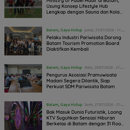
Ministry of Padel Hadir di Batam,
Usung Konsep Lifestyle Hub
Lengkap dengan Sauna dan Kolam
Air Dingin
Batam
,
Gaya Hidup
Jumat, 31/07/2026 - 11:32
WIB
Pelaku Industri Pariwisata Dorong
Batam Tourism Promotion Board
Diaktifkan Kembali
Batam
,
Gaya Hidup
Rabu, 29/07/2026 - 21:43
WIB
Pengurus Asosiasi Pramuwisata
Madani Segera Dilantik, Siap
Perkuat SDM Pariwisata Batam
Batam
,
Gaya Hidup
Senin, 27/07/2026 - 21:37
WIB
Bak Masuk Dunia Futuristik, Loong
KTV Suguhkan Sensasi Hiburan
Berkelas di Batam dengan 31 Room
Premium