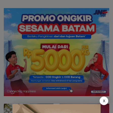
Betung di Bendungan Sei
Waduk Duriangkang
Nongsa
X