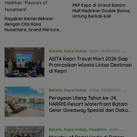
PKP Expo di Grand Batam
Mall Hadirkan Double Bonus,
Untung Berkali-kali
Rayakan Kemerdekaan
dengan Cita Rasa
Nusantara, Grand Mercure
Batam Centre Hadirkan
“Flavours of Nusantara”
Batam
,
Gaya Hidup
Kamis, 06/08/2026 -
11:35 WIB
ASITA Kepri Travel Mart 2026 Siap
Promosikan Wisata Lintas Destinasi
di Kepri
Batam
,
Gaya Hidup
Selasa, 04/08/2026 -
21:02 WIB
Perayaan Ulang Tahun ke-24,
HARRIS Resort Waterfront Batam
Gelar Giveaway Spesial dan Diskon
Menginap 24 Persen
Batam
,
Gaya Hidup
,
Headline
Senin,
03/08/2026 - 15:44 WIB