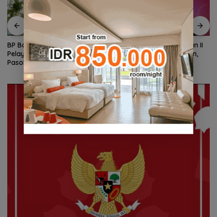
BP Batam Optimalkan
Ekonomi Kepri di Triwulan II
Pelayanan Air Bersih,
2026 Tumbuh 6,99 Persen,
Pasokan Kawasan NDP dari
Tertinggi di Sumatera
Waduk Duriangkang