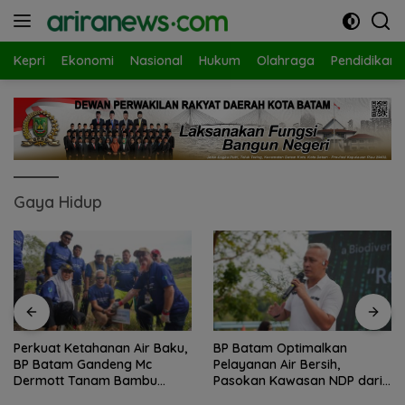
Langsung
ke
konten
Kepri
Ekonomi
Nasional
Hukum
Olahraga
Pendidikan
Gaya Hidup
Perkuat Ketahanan Air Baku,
BP Batam Optimalkan
BP Batam Gandeng Mc
Pelayanan Air Bersih,
Dermott Tanam Bambu
Pasokan Kawasan NDP dari
Betung di Bendungan Sei
Waduk Duriangkang