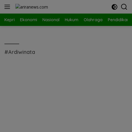
Langsung
ke
konten
Kepri
Ekonomi
Nasional
Hukum
Olahraga
Pendidikan
#Ardiwinata