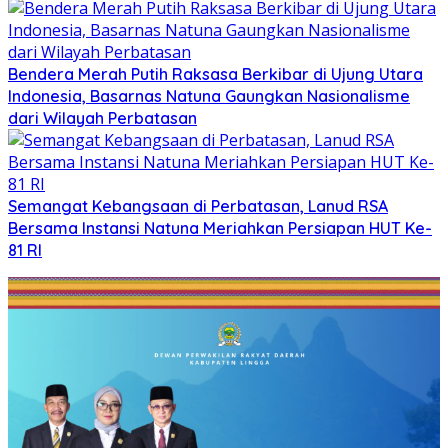
Bendera Merah Putih Raksasa Berkibar di Ujung Utara
Indonesia, Basarnas Natuna Gaungkan Nasionalisme
dari Wilayah Perbatasan
Semangat Kebangsaan di Perbatasan, Lanud RSA
Bersama Instansi Natuna Meriahkan Persiapan HUT Ke-
81 RI