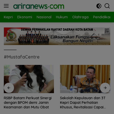
Langsung
ke
konten
Kepri
Ekonomi
Nasional
Hukum
Olahraga
Pendidikan
#MustafaCentre
RSBP Batam Perkuat Sinergi
Sekolah Kepulauan dan 3T
dengan BPOM demi Jamin
Kepri Dapat Perhatian
Keamanan dan Mutu Obat
Khusus, Revitalisasi Capai
Rp.97 Miliar