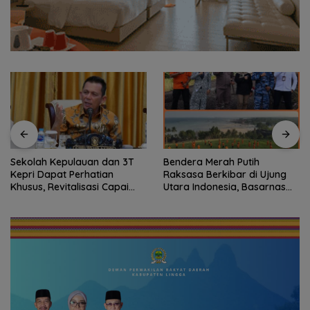
Sekolah Kepulauan dan 3T
Bendera Merah Putih
Kepri Dapat Perhatian
Raksasa Berkibar di Ujung
Khusus, Revitalisasi Capai
Utara Indonesia, Basarnas
Rp.97 Miliar
Natuna Gaungkan
Nasionalisme dari Wilayah
Perbatasan