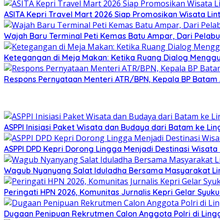
ASITA Kepri Travel Mart 2026 Siap Promosikan Wisata Lint
Wajah Baru Terminal Peti Kemas Batu Ampar, Dari Pelabu
Ketegangan di Meja Makan: Ketika Ruang Dialog Menggug
Respons Pernyataan Menteri ATR/BPN, Kepala BP Batam Am
ASPPI Inisiasi Paket Wisata dan Budaya dari Batam ke Li
ASPPI DPD Kepri Dorong Lingga Menjadi Destinasi Wisat
Wagub Nyanyang Salat Iduladha Bersama Masyarakat Ling
Peringati HPN 2026, Komunitas Jurnalis Kepri Gelar Syu
Dugaan Penipuan Rekrutmen Calon Anggota Polri di Ling