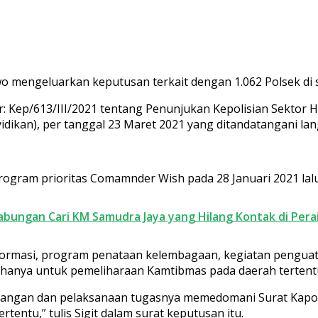
bowo mengeluarkan keputusan terkait dengan 1.062 Polsek di
r: Kep/613/III/2021 tentang Penunjukan Kepolisian Sektor
ikan), per tanggal 23 Maret 2021 yang ditandatangani lang
ogram prioritas Comamnder Wish pada 28 Januari 2021 lalu
abungan Cari KM Samudra Jaya yang Hilang Kontak di Per
sformasi, program penataan kelembagaan, kegiatan penguata
hanya untuk pemeliharaan Kamtibmas pada daerah tertentu
nangan dan pelaksanaan tugasnya memedomani Surat Kapolri
tentu,” tulis Sigit dalam surat keputusan itu.