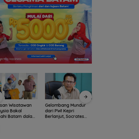
usan Wisatawan
Gelombang Mundur
BP Batam Perkuat
ysia Bakal
dari PWI Kepri
Transparansi Lay
jahi Batam dalam
Berlanjut, Socrates
Pertanahan, Alokas
ly Rally Wisata
Ketua Pertama
Tanah Reguler Seg
on 3
Periode 2004–2008
Hadir Melalui LMS
Ikut Tinggalkan
Organisasi