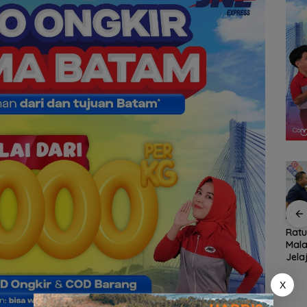
n,
Pemko Batam
Konjen RI Johor
Rat
ja
Petakan Kebutuhan
Dukung Penuh Family
Mala
 Anak
Guru untuk
Rally Wisata dan
Jela
Hak
Pemerataan Tenaga
International Soccer
Fami
Pendidik
Batam Cup 2026
Seas
X