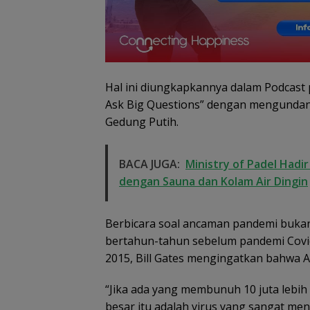
Hal ini diungkapkannya dalam Podcast 
Dugaan Penipu
Rekrutmen Calo
Ask Big Questions” dengan mengundang
Anggota Polri di
Gedung Putih.
Lingga, Uang
Dikembalikan d
Diselesaikan Se
BACA JUGA:
Ministry of Padel Hadi
Kekeluargaan
dengan Sauna dan Kolam Air Dingin
Berbicara soal ancaman pandemi bukan h
bertahun-tahun sebelum pandemi Covid
2015, Bill Gates mengingatkan bahwa A
“Jika ada yang membunuh 10 juta leb
besar itu adalah virus yang sangat men