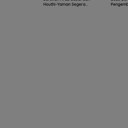
Houthi-Yaman Segera
Pengemb
Berdamai
Pemimpin