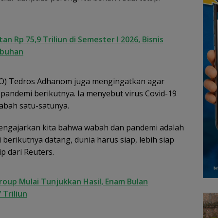
 Rp 75,9 Triliun di Semester I 2026, Bisnis
mbuhan
HO) Tedros Adhanom juga mengingatkan agar
pandemi berikutnya. Ia menyebut virus Covid-19
abah satu-satunya.
 mengajarkan kita bahwa wabah dan pandemi adalah
 berikutnya datang, dunia harus siap, lebih siap
ip dari Reuters.
oup Mulai Tunjukkan Hasil, Enam Bulan
 Triliun