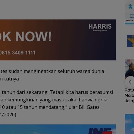
 Gates sudah mengingatkan seluruh warga dunia
rikutnya.
dur
BP Batam Perkuat
Konjen RI Johor
Rat
tahun dari sekarang. Tetapi kita harus berasumsi
Transparansi Layanan
Dukung Penuh Family
Mala
dalah kemungkinan yang masuk akal bahwa dunia
tes
Pertanahan, Alokasi
Rally Wisata dan
Jela
Tanah Reguler Segera
International Soccer
Fami
10 atau 15 tahun mendatang,” ujar Bill Gates
008
Hadir Melalui LMS
Batam Cup 2026
Seas
1/2020).