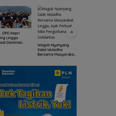
I DPD Kepri
Peringati HPN 2026
ong Lingga
Komunitas Jurnalis
adi Destinasi
Kepri Gelar Syukur
Wagub Nyanyang
ta Unggulan
hingga Ziarah Ma
Salat Iduladha
lauan Riau
Tokoh Pers
Bersama Masyarakat
Lingga, Ajak Perkuat
Nilai Pengorbanan
dan Solidaritas