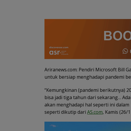
Ariranews.com: Pendiri Microsoft Bill
untuk bersiap menghadapi pandemi be
Gelombang Mun
“Kemungkinan (pandemi berikutnya) 20 
dari PWI Kepri
bisa jadi tiga tahun dari sekarang… A
Berlanjut, Socra
Ketua Pertama
akan menghadapi hal seperti ini dalam 
Periode 2004–2
seperti dikutip dari
AS.com
, Kamis (26/1
Ikut Tinggalkan
Organisasi