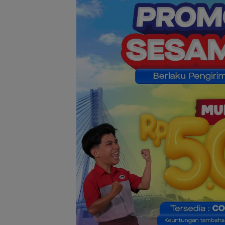
Stop Penyelidika
Polsek Lubuk Ba
Tegaskan Kasus
Murni Masalah 
Asuh