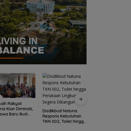
lah Rakyat
Dokter Militer dari
na Kian Diminati,
Natuna, Wakili
Disdikbud Natuna
iswa Baru Ikuti
Indonesia di
Respons Kebutuhan
S Perdana Tahun
Konferensi Bedah
TKN 002, Toilet hingga
an 2026
Ortopedi Asia
Penataan Lingkungan
Tenggara