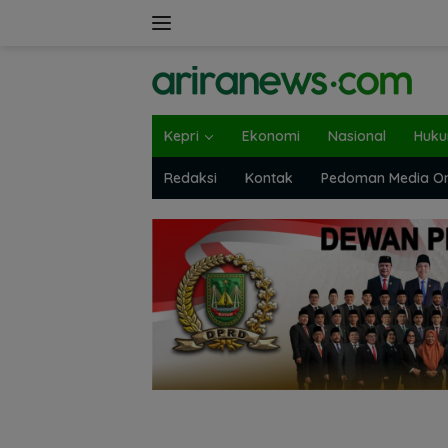
Langsung
ke
konten
Kepri
Ekonomi
Nasional
Huk
Redaksi
Kontak
Pedoman Media On