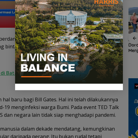
perdananya bertajuk “Bill Gates And Roshida Jones
an
Demo di Jakarta,
ASPPI Inisiasi Paket
ASPP
n
ASPEK Desak Satgas
Wisata dan Budaya
Dor
 bintang tamu Anthony Fauci, penasihat medis
PKH Tinjau Kerusakan
dari Batam ke Lingga
Menj
Hutan di Kabupaten
Wisa
an
Lingga Akibat Kebun
Kepu
cara
Sawit
r di Batam, Usung Konsep Lifestyle Hub Lengkap
al baru bagi Bill Gates. Hal ini telah dilakukannya
-19 menginfeksi warga Bumi. Pada event TED Talk
S dan negara lain tidak siap menghadapi pandemi.
ih manusia dalam dekade mendatang, kemungkinan
ular daripada perang. Itu bukan rudal tetapi