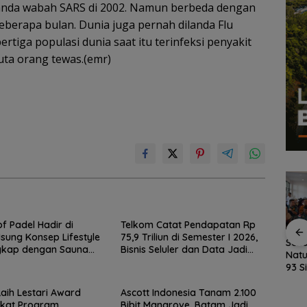
anda wabah SARS di 2002. Namun berbeda dengan
eberapa bulan. Dunia juga pernah dilanda Flu
rtiga populasi dunia saat itu terinfeksi penyakit
juta orang tewas.(emr)
of Padel Hadir di
Telkom Catat Pendapatan Rp
sung Konsep Lifestyle
75,9 Triliun di Semester I 2026,
kan
Fasilitas Meningkat,
Kejari Natuna Tahan
Seko
gkap dengan Sauna
Bisnis Seluler dan Data Jadi
sky,
TKN 002 Bunguran
Kades Selaut
Natu
m Air Dingin
Motor Pertumbuhan
Timur Laut Butuh WC
Nonaktif, Dugaan
93 S
dan Pagar Demi
Korupsi APBDes
MPL
uas
Keselamatan Siswa
Rugikan Negara
Ajar
aih Lestari Award
Ascott Indonesia Tanam 2.100
Rp533 Juta
rkat Program
Bibit Mangrove, Batam Jadi