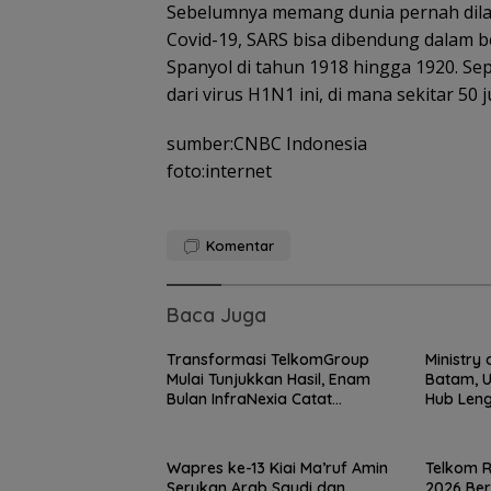
Sebelumnya memang dunia pernah dil
Covid-19, SARS bisa dibendung dalam b
Spanyol di tahun 1918 hingga 1920. Sepe
dari virus H1N1 ini, di mana sekitar 50 
sumber:CNBC Indonesia
foto:internet
Komentar
Baca Juga
Transformasi TelkomGroup
Ministry 
Mulai Tunjukkan Hasil, Enam
Batam, U
Basarnas Libat
Bulan InfraNexia Catat
Hub Len
Helikopter Sikor
Pendapatan Rp 7,7 Triliun
dan Kola
Pencarian KM
Samudra Jaya
Kelautan Diperl
Wapres ke-13 Kiai Ma’ruf Amin
Telkom R
dari Udara
Serukan Arab Saudi dan
2026 Be