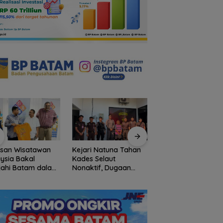
usan Wisatawan
Kejari Natuna Tahan
Tinggalkan Kenan
ysia Bakal
Kades Selaut
Indah di Pulau Jem
jahi Batam dalam
Nonaktif, Dugaan
Mahasiswa KKN-P
ly Rally Wisata
Korupsi APBDes
UGM Dilepas deng
on 3
Rugikan Negara
Penuh Kehangatan
Rp533 Juta
oleh Kades Bukit P