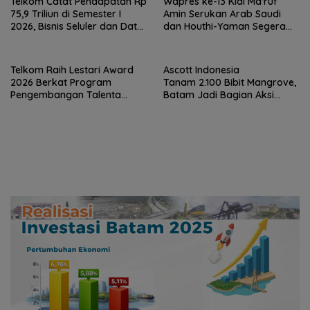
Telkom Catat Pendapatan Rp
Wapres ke-13 Kiai Ma’ruf
75,9 Triliun di Semester I
Amin Serukan Arab Saudi
2026, Bisnis Seluler dan Data
dan Houthi-Yaman Segera
Jadi Motor Pertumbuhan
Berdamai
Telkom Raih Lestari Award
Ascott Indonesia
2026 Berkat Program
Tanam 2.100 Bibit Mangrove,
Pengembangan Talenta
Batam Jadi Bagian Aksi
Pemimpin Digital
Konservasi Nasional