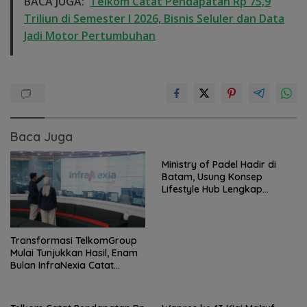
BACA JUGA:
Telkom Catat Pendapatan Rp 75,9
Triliun di Semester I 2026, Bisnis Seluler dan Data
Jadi Motor Pertumbuhan
Baca Juga
Ministry of Padel Hadir di
Batam, Usung Konsep
Lifestyle Hub Lengkap
dengan Sauna dan Kolam Air
Dingin
Transformasi TelkomGroup
Mulai Tunjukkan Hasil, Enam
Bulan InfraNexia Catat
Pendapatan Rp 7,7 Triliun