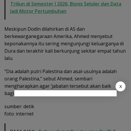
Triliun di Semester I 2026, Bisnis Seluler dan Data
Jadi Motor Pertumbuhan
Meskipun Dodin dilahirkan di AS dan
berkewarganegaraan Amerika, Ahmed menyebut
keponakannya itu sering mengunjungi keluarganya di
Dura dan terakhir kali berkunjung sekitar empat tahun
lalu.
“Dia adalah putri Palestina dan asal-usulnya adalah
orang Palestina,” sebut Ahmed, sembari
mengharapkan agar ‘jabatan tersebut akan baik
X
baginya dan bagi negara asalnya’.(emr)
sumber: detik
foto: internet