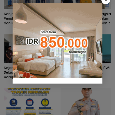
Konjen RI Johor Dukung
Ratusan Wisatawan Malaysia
Penuh Family Rally Wisata
Bakal Jelajahi Batam dalam
dan International Soccer
Family Rally Wisata Season 3
Batam Cup 2026
Kejari Natuna Tahan Kades
Gelombang Mundur dari PWI
Selaut Nonaktif, Dugaan
Kepri Berlanjut, Socrates
Korupsi APBDes Rugikan
Ketua Pertama Periode
Negara Rp533 Juta
2004–2008 Ikut Tinggalkan
Organisasi