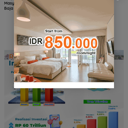
Masyarakat, Polsek Lubuk
Gandeng Cipta Group
Baja Razia Gelper Superstar
Bangun Hotel Baru di
21 Nagoya
Kawasan Bandara Batam,
Target Beroperasi 2027