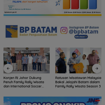
Ratusan Wisatawan Malaysia
Kejari Natuna Tahan Kades
Bakal Jelajahi Batam dalam
Selaut Nonaktif, Dugaan
Family Rally Wisata Season 3
Korupsi APBDes Rugikan
Negara Rp533 Juta