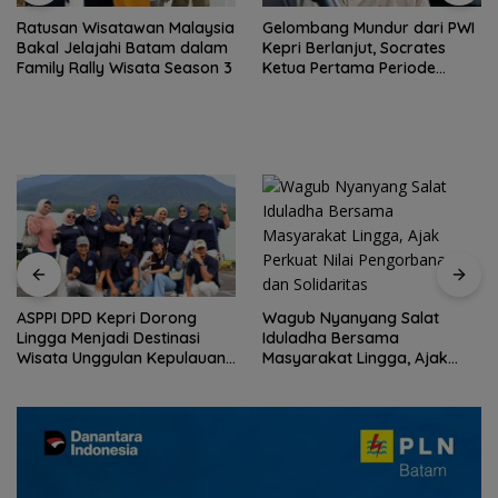
Gelombang Mundur dari PWI
BP Batam Perkuat
Kepri Berlanjut, Socrates
Transparansi Layanan
Ketua Pertama Periode
Pertanahan, Alokasi Tanah
2004–2008 Ikut Tinggalkan
Reguler Segera Hadir Melalui
Organisasi
LMS
Wagub Nyanyang Salat
Peringati HPN 2026,
Iduladha Bersama
Komunitas Jurnalis Kepri
Masyarakat Lingga, Ajak
Gelar Syukuran hingga
Perkuat Nilai Pengorbanan
Ziarah Makam Tokoh Pers
dan Solidaritas