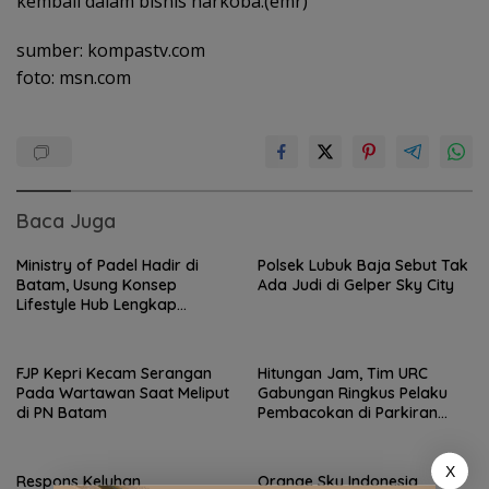
kembali dalam bisnis narkoba.(emr)
sumber: kompastv.com
foto: msn.com
Baca Juga
Ministry of Padel Hadir di
Polsek Lubuk Baja Sebut Tak
Batam, Usung Konsep
Ada Judi di Gelper Sky City
Lifestyle Hub Lengkap
dengan Sauna dan Kolam Air
Dingin
FJP Kepri Kecam Serangan
Hitungan Jam, Tim URC
Pada Wartawan Saat Meliput
Gabungan Ringkus Pelaku
di PN Batam
Pembacokan di Parkiran
Hotel Kundur Lubuk Baja
X
Respons Keluhan
Orange Sky Indonesia