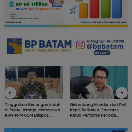
Tinggalkan Kenangan Indah
Gelombang Mundur dari PWI
di Pulau Jemaja, Mahasiswa
Kepri Berlanjut, Socrates
KKN-PPM UGM Dilepas
Ketua Pertama Periode
dengan Penuh Kehangatan
2004–2008 Ikut Tinggalkan
oleh Kades Bukit Padi
Organisasi