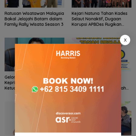
Ratusan Wisatawan Malaysia
Kejari Natuna Tahan Kades
Bakal Jelajahi Batam dalam
Selaut Nonaktif, Dugaan
Family Rally Wisata Season 3
Korupsi APBDes Rugikan
Negara Rp533 Juta
X
Gelombang Mundur dari PWI
BP Batam Perkuat
Kepri Berlanjut, Socrates
Transparansi Layanan
Ketua Pertama Periode
Pertanahan, Alokasi Tanah
2004–2008 Ikut Tinggalkan
Reguler Segera Hadir Melalui
Organisasi
LMS