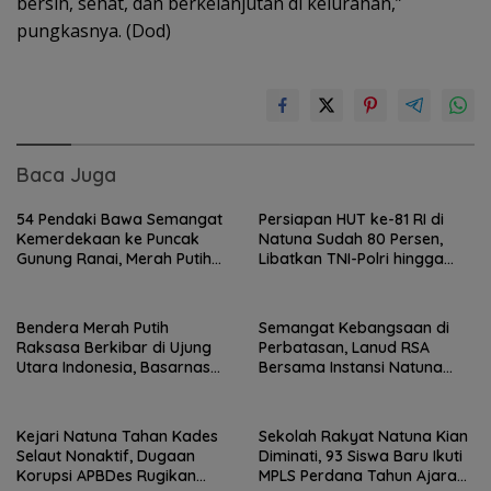
bersih, sehat, dan berkelanjutan di kelurahan,”
pungkasnya. (Dod)
Baca Juga
54 Pendaki Bawa Semangat
Persiapan HUT ke-81 RI di
Kemerdekaan ke Puncak
Natuna Sudah 80 Persen,
Gunung Ranai, Merah Putih
Libatkan TNI-Polri hingga
Berkibar di Atas Natuna
Tim Medis
Bendera Merah Putih
Semangat Kebangsaan di
Raksasa Berkibar di Ujung
Perbatasan, Lanud RSA
Utara Indonesia, Basarnas
Bersama Instansi Natuna
Natuna Gaungkan
Meriahkan Persiapan HUT
Nasionalisme dari Wilayah
Ke-81 RI
Perbatasan
Kejari Natuna Tahan Kades
Sekolah Rakyat Natuna Kian
Selaut Nonaktif, Dugaan
Diminati, 93 Siswa Baru Ikuti
Korupsi APBDes Rugikan
MPLS Perdana Tahun Ajaran