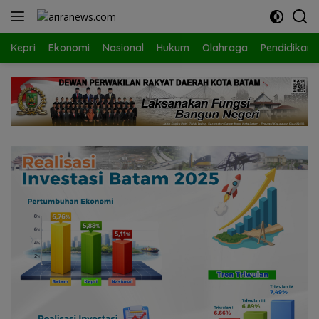
Langsung
ke
konten
Kepri
Ekonomi
Nasional
Hukum
Olahraga
Pendidikan