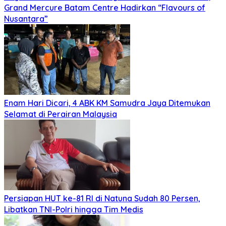
Grand Mercure Batam Centre Hadirkan “Flavours of
Nusantara”
Enam Hari Dicari, 4 ABK KM Samudra Jaya Ditemukan
Selamat di Perairan Malaysia
Persiapan HUT ke-81 RI di Natuna Sudah 80 Persen,
Libatkan TNI-Polri hingga Tim Medis