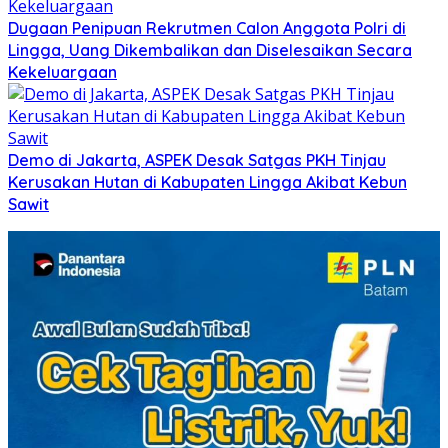
Dugaan Penipuan Rekrutmen Calon Anggota Polri di
Lingga, Uang Dikembalikan dan Diselesaikan Secara
Kekeluargaan
Demo di Jakarta, ASPEK Desak Satgas PKH Tinjau
Kerusakan Hutan di Kabupaten Lingga Akibat Kebun
Sawit