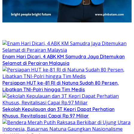
Enam Hari Dicari, 4 ABK KM Samudra Jaya Ditemukan
Selamat di Perairan Malaysia
Persiapan HUT ke-81 RI di Natuna Sudah 80 Persen,
Libatkan TNI-Polri hingga Tim Medis
Sekolah Kepulauan dan 3T Kepri Dapat Perhatian
Khusus, Revitalisasi Capai Rp.97 Miliar