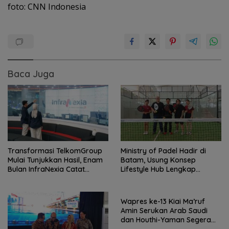
foto: CNN Indonesia
Baca Juga
Transformasi TelkomGroup
Ministry of Padel Hadir di
Mulai Tunjukkan Hasil, Enam
Batam, Usung Konsep
Bulan InfraNexia Catat
Lifestyle Hub Lengkap
Pendapatan Rp 7,7 Triliun
dengan Sauna dan Kolam Air
Dingin
Wapres ke-13 Kiai Ma’ruf
Amin Serukan Arab Saudi
dan Houthi-Yaman Segera
Berdamai