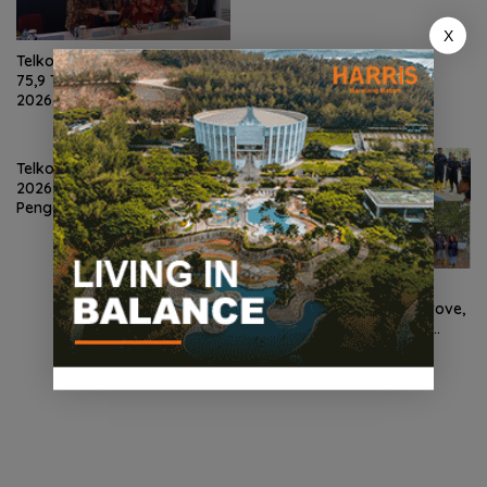
X
Telkom Catat Pendapatan Rp
75,9 Triliun di Semester I
2026, Bisnis Seluler dan Data
Jadi Motor Pertumbuhan
Telkom Raih Lestari Award
2026 Berkat Program
Pengembangan Talenta
Pemimpin Digital
Ascott Indonesia
Tanam 2.100 Bibit Mangrove,
Batam Jadi Bagian Aksi
Konservasi Nasional