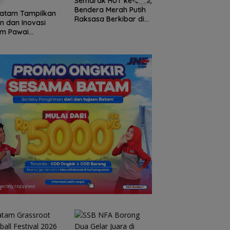
rak HUT ke-81 RI,
WNI Bermasalah di
era Merah Putih
Malaysia, KSATRIA
Batam Grassroot
asa Berkibar di
KJRI Johor Bahru Jadi
Football Festival 2
u Sahi Natuna
Kanal Pengaduan
Ditutup, Puluhan
Talenta Cilik Raih T
ke Ajang Internasi