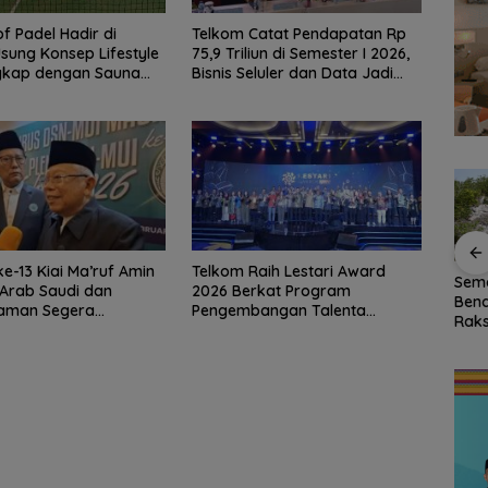
of Padel Hadir di
Telkom Catat Pendapatan Rp
sung Konsep Lifestyle
75,9 Triliun di Semester I 2026,
gkap dengan Sauna
Bisnis Seluler dan Data Jadi
m Air Dingin
Motor Pertumbuhan
e-13 Kiai Ma’ruf Amin
Telkom Raih Lestari Award
uan
65 Persen Kendaraan
Semarak HUT ke-81 RI,
54 
Arab Saudi dan
2026 Berkat Program
apat
di Natuna Menunggak
Bendera Merah Putih
Sem
Yaman Segera
Pengembangan Talenta
s,
Pajak, Warga Kini
Raksasa Berkibar di
Kem
i
Pemimpin Digital
ai
Dapat Keringanan
Pulau Sahi Natuna
Punc
hingga 100 Persen
Mera
di A