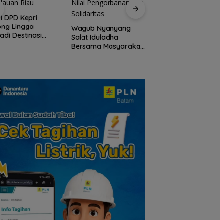
Peringati HPN 2026,
Komunitas Jurnalis
Kepri Gelar Syukuran
ub Nyanyang
hingga Ziarah Makam
t Iduladha
Dugaan Penipuan
Tokoh Pers
sama Masyarakat
Rekrutmen Calon
ga, Ajak Perkuat
Anggota Polri di
i Pengorbanan
Lingga, Uang
Solidaritas
Dikembalikan dan
Diselesaikan Secar
Kekeluargaan