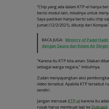
“Chip yang ada dalam KTP-el hanya beri
berisi modul-lain, misalnya untuk men
Demo di Jakart
ASPEK Desak Sa
Saya pastikan hanya berisi satu chip s
Dugaan Penipuan
PKH Tinjau Ker
Rekrutmen Calon
Jumat (12/2/2021), dikutip dari Kompas
Hutan di Kabup
Anggota Polri di
Lingga Akibat 
Lingga, Uang
Sawit
Dikembalikan dan
BACA JUGA:
Ministry of Padel Hadi
Diselesaikan Secara
dengan Sauna dan Kolam Air Dingin
Kekeluargaan
“Karena itu KTP kita aman. Silakan diba
sebagai warga negara,” imbuhnya.
Zudan menyayangkan aksi pembongkar
video tersebut. Apabila KTP tersebut r
sendiri.
Jangan merusak
KTP-el
karena itu adal
rusak harus membuat lagi ke
Dukcapil