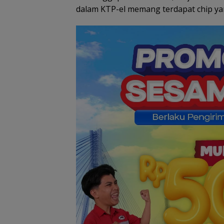
dalam KTP-el memang terdapat chip yang
Akhir Pekan, Arus
Wisman di Pelabuhan
Batam Centre
Perkuat Ketahan
Membludak
Baku, BP Batam
Gandeng Mc De
Tanam Bambu B
di Bendungan Se
Nongsa