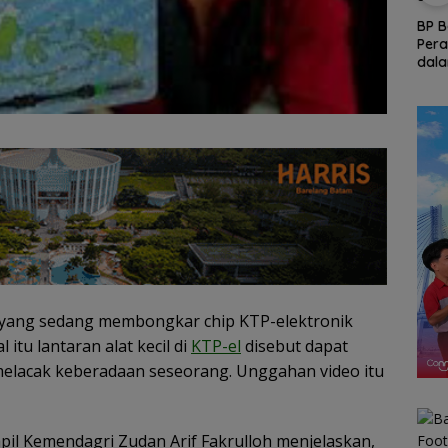
65 Persen Kendaraan
Sema
g Dua
di Natuna Menunggak
Bend
 Batam
BP Batam Tampilkan
Pajak, Warga Kini
Raks
all
Peran dan Inovasi
Dapat Keringanan
Pula
dalam Pawai
hingga 100 Persen
Pembangunan HUT
ke-81 RI
 yang sedang membongkar chip KTP-elektronik
l itu lantaran alat kecil di
KTP-el
disebut dapat
melacak keberadaan seseorang. Unggahan video itu
pil Kemendagri Zudan Arif Fakrulloh menjelaskan,