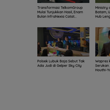
Transformasi TelkomGroup
Ministry 
Mulai Tunjukkan Hasil, Enam
Batam, U
Bulan InfraNexia Catat
Hub Len
Pendapatan Rp 7,7 Triliun
dan Kola
Polsek Lubuk Baja Sebut Tak
Wapres k
Persiapan HUT ke-81
Sekolah Kepula
Ada Judi di Gelper Sky City
Serukan 
RI di Natuna Sudah 80
dan 3T Kepri D
Houthi-
Persen, Libatkan TNI-
Perhatian Khusu
Berdama
Polri hingga Tim Medis
Revitalisasi Cap
Rp.97 Miliar