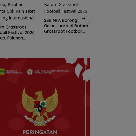
Batam Tawarkan
 NFA Borong Dua
Akhir Pekan, Arus
Konsep Permukiman
r Juara di Batam
Wisman di Pelabuh
Terpadu dalam
sroot Football
Batam Centre
Implementasi
ival 2026
Membludak
Program 3 Juta
Rumah