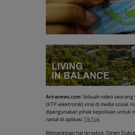
SSB NFA Boron
Gelar Juara di
Batam Grassroot
Grassroot Footb
Football Festival 2026
Festival 2026
Ditutup, Puluhan
Talenta Cilik Raih Tiket
ke Ajang Internasional
Ariranews.com
: Sebuah video seorang
(KTP-elektronik) viral di media sosial. Ha
dipergunakan pihak kepolisian untuk 
ramai di aplikasi
TikTok
.
Menanggapi hal tersebut, Dirjen Dukca