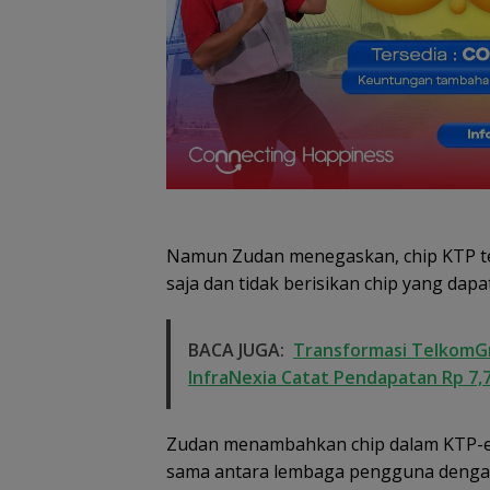
Namun Zudan menegaskan, chip KTP te
saja dan tidak berisikan chip yang dap
BACA JUGA:
Transformasi TelkomGr
InfraNexia Catat Pendapatan Rp 7,7
Zudan menambahkan chip dalam KTP-el 
sama antara lembaga pengguna dengan