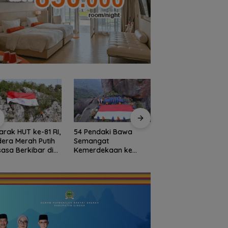
Pendaki Bawa
Enam Hari Dicari, 4
Persiapan HUT ke-
angat
ABK KM Samudra
RI di Natuna Sudah
erdekaan ke
Jaya Ditemukan
Persen, Libatkan T
ak Gunung Ranai,
Selamat di Perairan
Polri hingga Tim M
h Putih Berkibar
Malaysia
tas Natuna