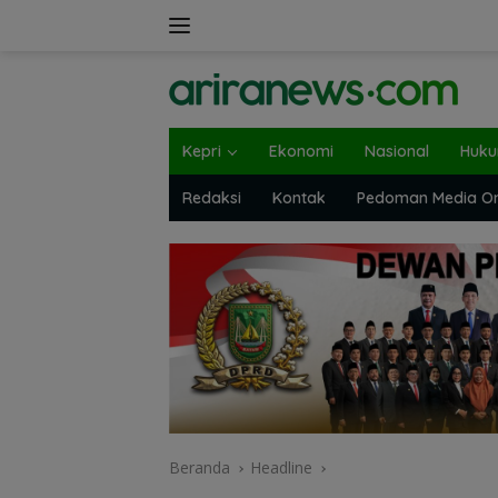
Langsung
ke
konten
Kepri
Ekonomi
Nasional
Huk
Redaksi
Kontak
Pedoman Media On
Beranda
Headline