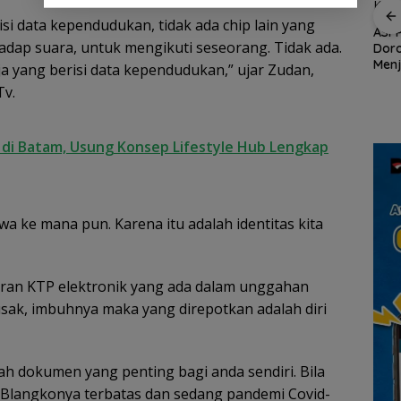
Wisata dan Budaya
si data kependudukan, tidak ada chip lain yang
dari Batam ke Lingga
ASPPI DPD Kepri
yadap suara, untuk mengikuti seseorang. Tidak ada.
Dorong Lingga
a,
Wag
Menjadi Destinasi
tgas
Sala
aja yang berisi data kependudukan,” ujar Zudan,
Wisata Unggulan
usakan
Ber
Tv.
Kepulauan Riau
aten
Ling
Kebun
Nila
dan 
r di Batam, Usung Konsep Lifestyle Hub Lengkap
wa ke mana pun. Karena itu adalah identitas kita
an KTP elektronik yang ada dalam unggahan
usak, imbuhnya maka yang direpotkan adalah diri
ah dokumen yang penting bagi anda sendiri. Bila
. Blangkonya terbatas dan sedang pandemi Covid-