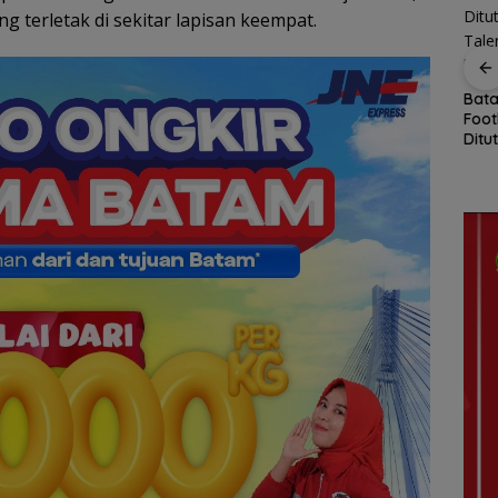
 terletak di sekitar lapisan keempat.
SSB
Gela
BP Batam Tampilkan
Batam Grassroot
Gras
Peran dan Inovasi
Football Festival 2026
an Air
Fest
dalam Pawai
Ditutup, Puluhan
Pembangunan HUT
Talenta Cilik Raih Tiket
rmott
ke-81 RI
ke Ajang Internasional
etung
i