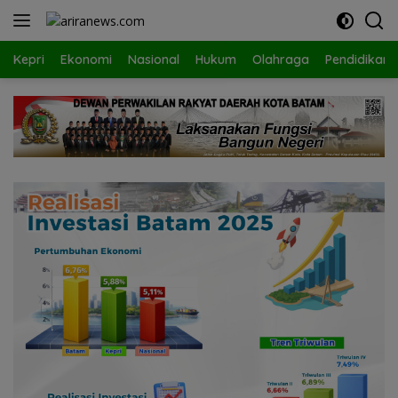
Langsung
ke
konten
Kepri
Ekonomi
Nasional
Hukum
Olahraga
Pendidikan