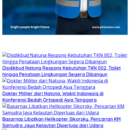
Disdikbud Natuna Respons Kebutuhan TKN 002, Toilet
hingga Penataan Lingkungan Segera Dibangun
Dokter Militer dari Natuna, Wakili Indonesia di
Konferensi Bedah Ortopedi Asia Tenggara
Basarnas Libatkan Helikopter Sikorsky, Pencarian KM
Samudra Jaya Kelautan Diperluas dari Udara