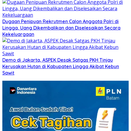
Dugaan Penipuan Rekrutmen Calon Anggota Polri di
Lingga, Uang Dikembalikan dan Diselesaikan Secara
Kekeluargaan
Demo di Jakarta, ASPEK Desak Satgas PKH Tinjau
Kerusakan Hutan di Kabupaten Lingga Akibat Kebun
Sawit