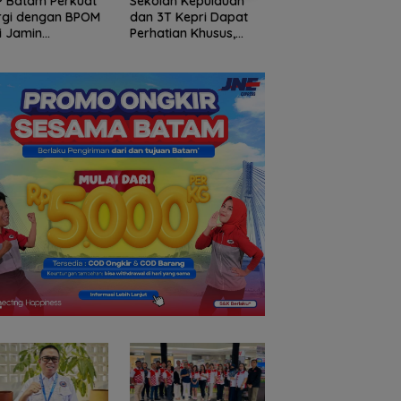
lah Kepulauan
Arogansi Jakarta di
PKP Expo di Grand
3T Kepri Dapat
Beranda Negeri:
Batam Mall Hadirk
atian Khusus,
Catatan dari
Double Bonus, Unt
talisasi Capai
Pertemuan Ketua
Berkali-kali
7 Miliar
Umum PWI dan KJK di
Batam