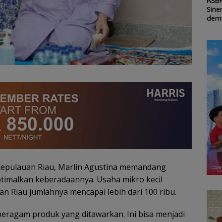
ad
Persiapan HUT ke-81
RSBP Batam Perkuat
Seko
tam
RI di Natuna Sudah 80
Sinergi dengan BPOM
dan 
all
Persen, Libatkan TNI-
demi Jamin
Perh
uka
Polri hingga Tim Medis
Keamanan dan Mutu
Revi
Muda
Obat
Rp.9
Kepulauan Riau, Marlin Agustina memandang
timalkan keberadaannya. Usaha mikro kecil
 Riau jumlahnya mencapai lebih dari 100 ribu.
beragam produk yang ditawarkan. Ini bisa menjadi