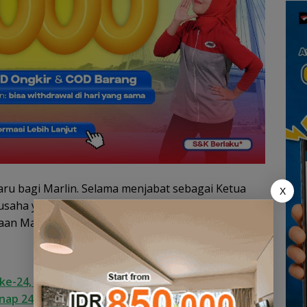
 bagi Marlin. Selama menjabat sebagai Ketua
X
saha yang lahir dari tangan dinginnya. Beberapa
 Marlin yaitu produksi batik Batam dan kain
ke-24, HARRIS Resort Waterfront Batam Gelar
nap 24 Persen