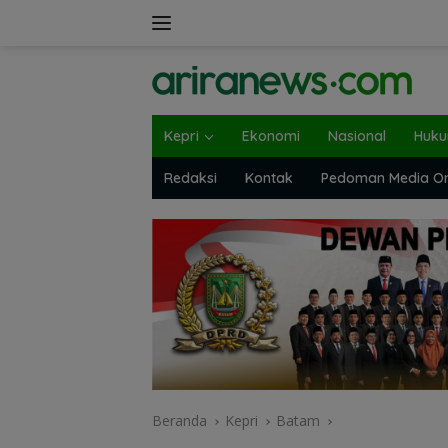
Langsung
ke
konten
Kepri
Ekonomi
Nasional
Huk
Redaksi
Kontak
Pedoman Media On
Beranda
Kepri
Batam