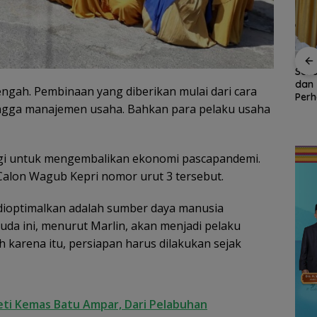
Persiapan HUT ke-81
Sekolah Kepulauan
Bend
inati,
RI di Natuna Sudah 80
dan 3T Kepri Dapat
Raks
engah. Pembinaan yang diberikan mulai dari cara
uti
Persen, Libatkan TNI-
Perhatian Khusus,
Ujun
ngga manajemen usaha. Bahkan para pelaku usaha
Tahun
Polri hingga Tim Medis
Revitalisasi Capai
Bas
Rp.97 Miliar
Gau
Nasi
Wila
egi untuk mengembalikan ekonomi pascapandemi.
 Calon Wagub Kepri nomor urut 3 tersebut.
 dioptimalkan adalah sumber daya manusia
da ini, menurut Marlin, akan menjadi pelaku
karena itu, persiapan harus dilakukan sejak
eti Kemas Batu Ampar, Dari Pelabuhan