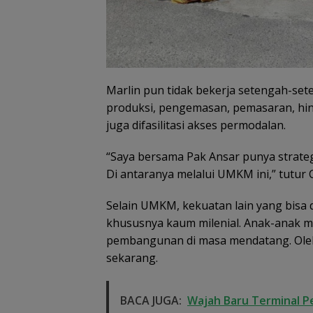
Sekolah Rakyat
Natuna Kian Dim
Kejari Natuna Tahan
Marlin pun tidak bekerja setengah-set
93 Siswa Baru Ik
Kades Selaut
produksi, pengemasan, pemasaran, hi
MPLS Perdana 
Nonaktif, Dugaan
Ajaran 2026
juga difasilitasi akses permodalan.
Korupsi APBDes
Rugikan Negara
Rp533 Juta
“Saya bersama Pak Ansar punya strat
Di antaranya melalui UMKM ini,” tutur
Selain UMKM, kekuatan lain yang bisa
khususnya kaum milenial. Anak-anak mu
pembangunan di masa mendatang. Oleh 
sekarang.
BACA JUGA:
Wajah Baru Terminal P