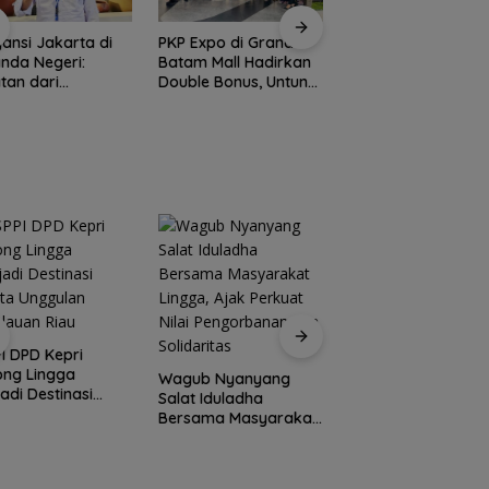
Expo di Grand
Amsakar Achmad
m Mall Hadirkan
Resmi Buka Batam
Konjen RI Johor
le Bonus, Untung
Grassroot Football
Dukung Penuh Fami
ali-kali
Festival 2026, Buka
Rally Wisata dan
Jalan Talenta Muda
International Socce
Batam ke Level
Batam Cup 2026
Internasional
Peringati HPN 2026,
Komunitas Jurnalis
Kepri Gelar Syukuran
ub Nyanyang
hingga Ziarah Makam
t Iduladha
Dugaan Penipuan
Tokoh Pers
sama Masyarakat
Rekrutmen Calon
ga, Ajak Perkuat
Anggota Polri di
i Pengorbanan
Lingga, Uang
Solidaritas
Dikembalikan dan