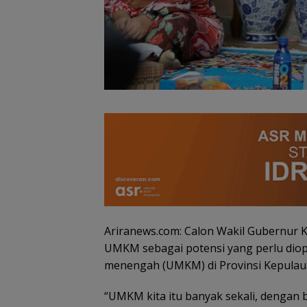
PKP Expo di Grand
Amsakar Achm
Batam Mall Hadirkan
Resmi Buka Ba
Double Bonus, Untung
Grassroot Footb
Berkali-kali
Festival 2026, B
Jalan Talenta 
Batam ke Level
Internasional
Ariranews.com: Calon Wakil Gubernur 
UMKM sebagai potensi yang perlu diop
menengah (UMKM) di Provinsi Kepulauan
“UMKM kita itu banyak sekali, dengan 