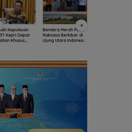
era Merah Putih
Semangat
asa Berkibar di
Kebangsaan di
Kejari Natuna Tah
g Utara Indonesia,
Perbatasan, Lanud
Kades Selaut
arnas Natuna
RSA Bersama Instansi
Nonaktif, Dugaan
ngkan
Natuna Meriahkan
Korupsi APBDes
onalisme dari
Persiapan HUT Ke-81
Rugikan Negara
yah Perbatasan
RI
Rp533 Juta