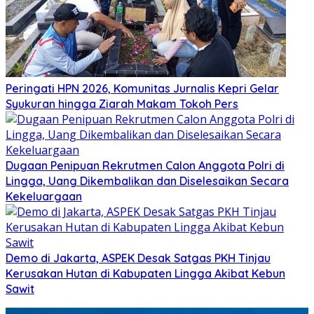
Peringati HPN 2026, Komunitas Jurnalis Kepri Gelar
Syukuran hingga Ziarah Makam Tokoh Pers
Dugaan Penipuan Rekrutmen Calon Anggota Polri di
Lingga, Uang Dikembalikan dan Diselesaikan Secara
Kekeluargaan
Demo di Jakarta, ASPEK Desak Satgas PKH Tinjau
Kerusakan Hutan di Kabupaten Lingga Akibat Kebun
Sawit