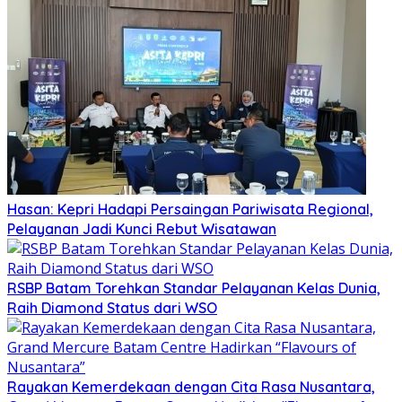
Hasan: Kepri Hadapi Persaingan Pariwisata Regional,
Pelayanan Jadi Kunci Rebut Wisatawan
RSBP Batam Torehkan Standar Pelayanan Kelas Dunia,
Raih Diamond Status dari WSO
Rayakan Kemerdekaan dengan Cita Rasa Nusantara,