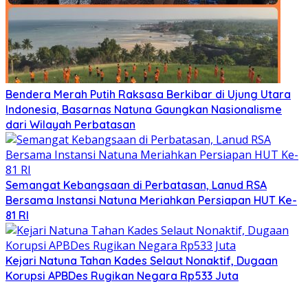
Bendera Merah Putih Raksasa Berkibar di Ujung Utara
Indonesia, Basarnas Natuna Gaungkan Nasionalisme
dari Wilayah Perbatasan
Semangat Kebangsaan di Perbatasan, Lanud RSA
Bersama Instansi Natuna Meriahkan Persiapan HUT Ke-
81 RI
Kejari Natuna Tahan Kades Selaut Nonaktif, Dugaan
Korupsi APBDes Rugikan Negara Rp533 Juta