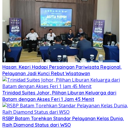
Hasan: Kepri Hadapi Persaingan Pariwisata Regional,
Pelayanan Jadi Kunci Rebut Wisatawan
Trinidad Suites Johor, Pilihan Liburan Keluarga dari
Batam dengan Akses Feri 1 Jam 45 Menit
RSBP Batam Torehkan Standar Pelayanan Kelas Dunia,
Raih Diamond Status dari WSO