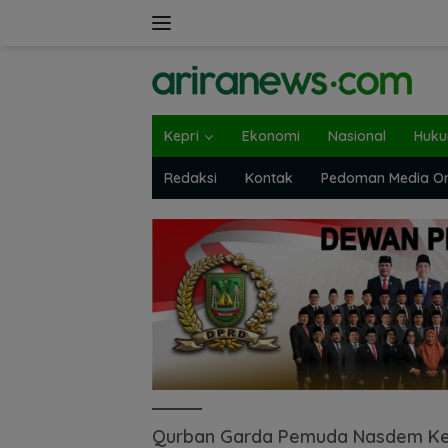
Langsung
ke
konten
Kepri
Ekonomi
Nasional
Huk
Redaksi
Kontak
Pedoman Media On
Qurban Garda Pemuda Nasdem Ke