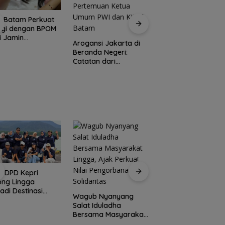
P Batam Perkuat
PKP Expo di Grand
rgi dengan BPOM
Batam Mall Hadirk
i Jamin
Double Bonus, Unt
Arogansi Jakarta di
manan dan Mutu
Berkali-kali
Beranda Negeri:
t
Catatan dari
Pertemuan Ketua
Umum PWI dan KJK di
Batam
I DPD Kepri
Peringati HPN 2026
ong Lingga
Komunitas Jurnalis
adi Destinasi
Kepri Gelar Syukur
Wagub Nyanyang
ta Unggulan
hingga Ziarah Ma
Salat Iduladha
lauan Riau
Tokoh Pers
Bersama Masyarakat
Lingga, Ajak Perkuat