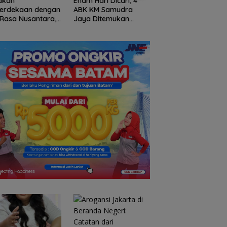
akan
Enam Hari Dicari, 4
Dorong Budaya Ke
erdekaan dengan
ABK KM Samudra
Profesional, BPBD
 Rasa Nusantara,
Jaya Ditemukan
Anambas Beri
nd Mercure Batam
Selamat di Perairan
Penghargaan
re Hadirkan
Malaysia
Pegawai Terbaik
vours of
antara”