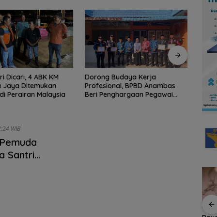
i Dicari, 4 ABK KM
Dorong Budaya Kerja
Persi
 Jaya Ditemukan
Profesional, BPBD Anambas
Natun
di Perairan Malaysia
Beri Penghargaan Pegawai
Libat
Terbaik
Medi
21/07/2021 - 12:24 WIB
 Pemuda
 Santri