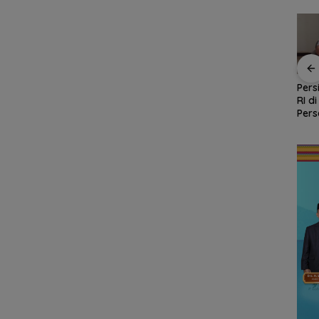
Kejari Natuna Tahan
Enam Hari Dicari, 4
Pers
Kades Selaut
ABK KM Samudra
RI d
nud
Nonaktif, Dugaan
Jaya Ditemukan
Pers
stansi
Korupsi APBDes
Selamat di Perairan
Polr
an
Rugikan Negara
Malaysia
Ke-81
Rp533 Juta