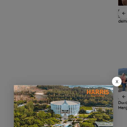
Konjen RI Johor
Rayakan
RSB
Dukung Penuh Family
Kemerdekaan dengan
Sine
Rally Wisata dan
Cita Rasa Nusantara,
dem
International Soccer
Grand Mercure Batam
Kea
ad
Batam Cup 2026
Centre Hadirkan
Oba
tam
“Flavours of
all
Nusantara”
uka
Muda
X
an
Demo di Jakarta,
ASPPI Inisiasi Paket
ASPP
n
ASPEK Desak Satgas
Wisata dan Budaya
Dor
PKH Tinjau Kerusakan
dari Batam ke Lingga
Menj
Hutan di Kabupaten
Wisa
an
Lingga Akibat Kebun
Kepu
cara
Sawit