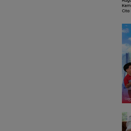
e-81
RSBP Batam Perkuat
BPD Desa Batu
Ray
dah 80
Sinergi dengan BPOM
Berapit Dilantik,
Kem
 TNI-
demi Jamin
Darfiet: Harapkan
Cita
m Medis
Keamanan dan Mutu
Hadirkan Perubahan
Gra
Obat
Nyata
Cent
“Fla
Nus