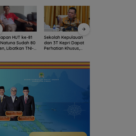
iapan HUT ke-81
Sekolah Kepulauan
Bendera Merah Put
i Natuna Sudah 80
dan 3T Kepri Dapat
Raksasa Berkibar 
en, Libatkan TNI-
Perhatian Khusus,
Ujung Utara Indone
i hingga Tim Medis
Revitalisasi Capai
Basarnas Natuna
Rp.97 Miliar
Gaungkan
Nasionalisme dari
Wilayah Perbatasa