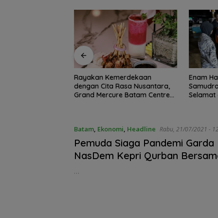
u Berapit Dilantik,
Rayakan Kemerdekaan
Enam Har
rapkan Hadirkan
dengan Cita Rasa Nusantara,
Samudra
Nyata
Grand Mercure Batam Centre
Selamat 
Hadirkan “Flavours of
Nusantara”
Batam
,
Ekonomi
,
Headline
Rabu, 
Pemuda Siaga Pandemi Garda
NasDem Kepri Qurban Bersama
dan Anak Panti
…