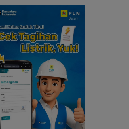
lauan Riau
Nilai Pengorbanan
Tokoh Pers
dan Solidaritas