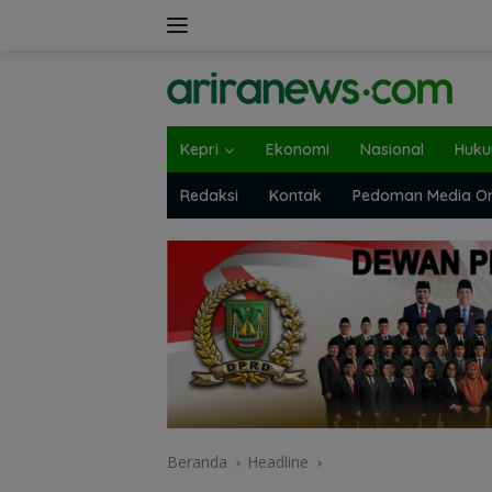
Langsung
ke
konten
Kepri
Ekonomi
Nasional
Huk
Redaksi
Kontak
Pedoman Media On
Beranda
Headline