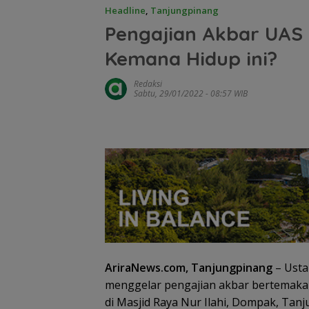
Headline
,
Tanjungpinang
Pengajian Akbar UAS
Kemana Hidup ini?
Redaksi
Sabtu, 29/01/2022 - 08:57 WIB
AriraNews.com, Tanjungpinang
– Usta
menggelar pengajian akbar bertemakan
di Masjid Raya Nur Ilahi, Dompak, Tanj