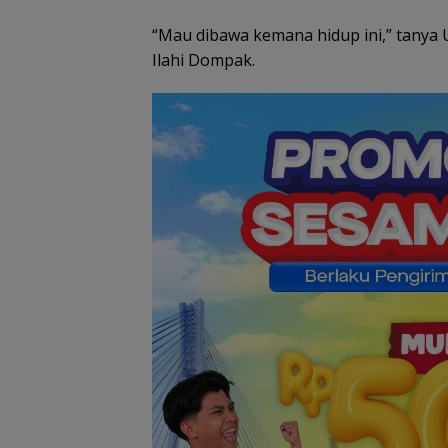
Semangat
Kebangsaan di
“Mau dibawa kemana hidup ini,” tanya
Perbatasan, La
RSA Bersama In
Ilahi Dompak.
Natuna Meriahk
Persiapan HUT 
RI