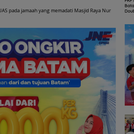
Konjen RI Johor
Arogansi Jakarta di
PKP 
Dukung Penuh Family
Beranda Negeri:
Bata
 UAS pada jamaah yang memadati Masjid Raya Nur
nud
Rally Wisata dan
Catatan dari
Doub
stansi
International Soccer
Pertemuan Ketua
Berk
an
Batam Cup 2026
Umum PWI dan KJK di
Ke-81
Batam