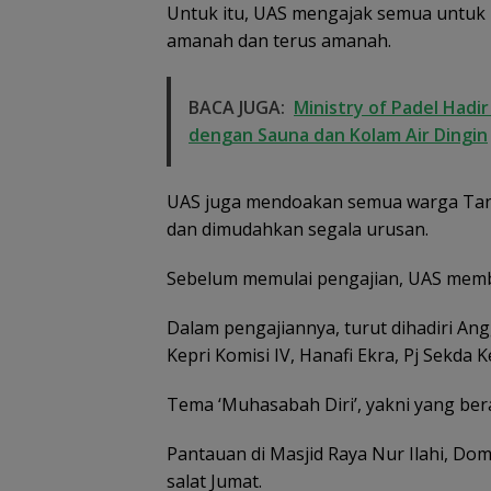
Untuk itu, UAS mengajak semua untuk
amanah dan terus amanah.
BACA JUGA:
Ministry of Padel Hadi
dengan Sauna dan Kolam Air Dingin
UAS juga mendoakan semua warga Tanj
dan dimudahkan segala urusan.
Sebelum memulai pengajian, UAS mem
Dalam pengajiannya, turut dihadiri A
Kepri Komisi IV, Hanafi Ekra, Pj Sekda 
Tema ‘Muhasabah Diri’, yakni yang bera
Dugaan Penipu
Rekrutmen Calo
Pantauan di Masjid Raya Nur Ilahi, Do
Anggota Polri di
salat Jumat.
Lingga, Uang