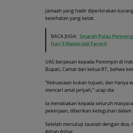
Dikembalikan d
Diselesaikan Se
Jamaah yang hadir diperkirakan kuran
Kekeluargaan
kesehatan yang ketat.
BACA JUGA:
Sejarah Pulau Penyenga
Hari 3 Malam Jadi Favorit
UAS berpesan kepada Pemimpin di Indon
Bupati, Camat dan ketua RT, bahwa ke
“Kekuasaan bukan tujuan, dan hanya wa
mencari amal jariyah,” ucap dia.
Ia mendoakan kepada seluruh masyara
pekerjaan, diberikan keteguhan dalam
Setelah menutup tausiah dengan doa,
Adzan Ashar.