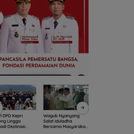
I DPD Kepri
Wagub Nyanyang
Peringati HPN 2026
ong Lingga
Salat Iduladha
Komunitas Jurnalis
adi Destinasi
Bersama Masyarakat
Kepri Gelar Syukur
ta Unggulan
Lingga, Ajak Perkuat
hingga Ziarah Ma