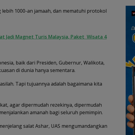
an
Lingga Akibat Kebun
Kepu
cara
Sawit
g lebih 1000-an jamaah, dan mematuhi protokol
t Jadi Magnet Turis Malaysia, Paket Wisata 4
esia, baik dari Presiden, Gubernur, Walikota,
kuasan di dunia hanya sementara.
silah. Tapi tujuannya adalah bagaimana kita
kat, agar dipermudah rezekinya, dipermudah
 menjalankan amanah bagi seluruh pemimpin.
 menjelang salat Ashar, UAS mengumandangkan