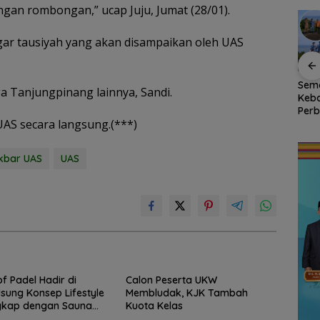
engan rombongan,” ucap Juju, Jumat (28/01).
ar tausiyah yang akan disampaikan oleh UAS
na
Dokter Militer dari
Bendera Merah Putih
Sem
a Tanjungpinang lainnya, Sandi.
uhan
Natuna, Wakili
Raksasa Berkibar di
Keb
 hingga
Indonesia di
Ujung Utara Indonesia,
Perb
AS secara langsung.(***)
ungan
Konferensi Bedah
Basarnas Natuna
RSA 
n
Ortopedi Asia
Gaungkan
Nat
Tenggara
Nasionalisme dari
Pers
Akbar UAS
UAS
Wilayah Perbatasan
RI
of Padel Hadir di
Calon Peserta UKW
sung Konsep Lifestyle
Membludak, KJK Tambah
gkap dengan Sauna
Kuota Kelas
m Air Dingin