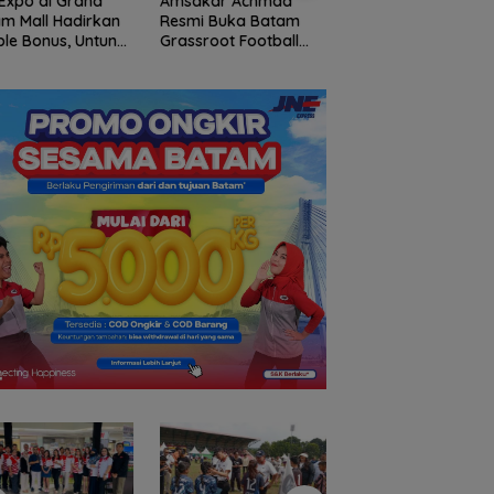
Expo di Grand
Amsakar Achmad
Bendera Merah Put
m Mall Hadirkan
Resmi Buka Batam
Raksasa Berkibar 
le Bonus, Untung
Grassroot Football
Ujung Utara Indone
ali-kali
Festival 2026, Buka
Basarnas Natuna
Jalan Talenta Muda
Gaungkan
Batam ke Level
Nasionalisme dari
Internasional
Wilayah Perbatasa