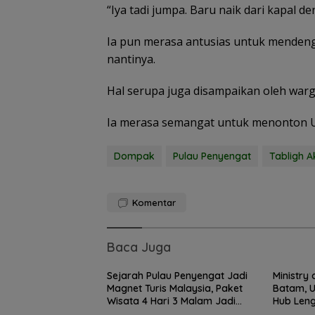
“Iya tadi jumpa. Baru naik dari kapal d
Ia pun merasa antusias untuk mendeng
nantinya.
Disdikbud Natu
Hal serupa juga disampaikan oleh warg
Respons Kebut
TKN 002, Toilet
Ia merasa semangat untuk menonton U
Penataan Lingk
Segera Dibangu
Dompak
Pulau Penyengat
Tabligh 
Komentar
Baca Juga
Sejarah Pulau Penyengat Jadi
Ministry 
Magnet Turis Malaysia, Paket
Batam, U
Wisata 4 Hari 3 Malam Jadi
Hub Len
Favorit
dan Kola