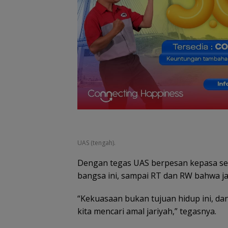
Ratusan Wisat
Malaysia Bakal
Jelajahi Batam
Family Rally Wis
Season 3
UAS (tengah).
Dengan tegas UAS berpesan kepasa se
bangsa ini, sampai RT dan RW bahwa ja
“Kekuasaan bukan tujuan hidup ini, da
kita mencari amal jariyah,” tegasnya.