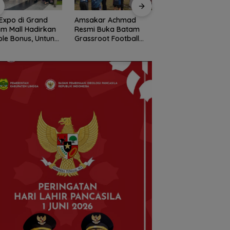
Expo di Grand
Amsakar Achmad
Konjen RI Johor
m Mall Hadirkan
Resmi Buka Batam
Dukung Penuh Fami
le Bonus, Untung
Grassroot Football
Rally Wisata dan
ali-kali
Festival 2026, Buka
International Socce
Jalan Talenta Muda
Batam Cup 2026
Batam ke Level
Internasional