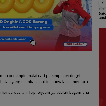
awan
Gelombang Mundur
Arogansi Jakarta di
PKP 
dari PWI Kepri
Beranda Negeri:
Bata
 dalam
Berlanjut, Socrates
Catatan dari
Doub
ata
Ketua Pertama
Pertemuan Ketua
Berk
Periode 2004–2008
Umum PWI dan KJK di
Ikut Tinggalkan
Batam
Organisasi
mua pemimpin mulai dari pemimpin tertinggi
batan yang diemban saat ini hanyalah sementara.
n hanya wasilah. Tapi tujuannya adalah bagaimana