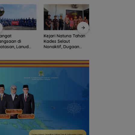
angat
Kejari Natuna Tahan
Sekolah Rakyat
angsaan di
Kades Selaut
Natuna Kian Dimina
atasan, Lanud
Nonaktif, Dugaan
93 Siswa Baru Ikuti
Bersama Instansi
Korupsi APBDes
MPLS Perdana Tah
una Meriahkan
Rugikan Negara
Ajaran 2026
iapan HUT Ke-81
Rp533 Juta