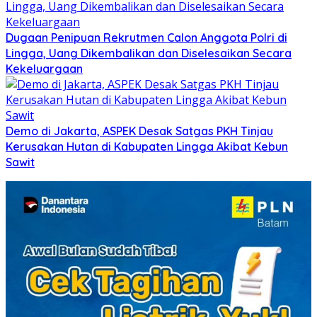
Dugaan Penipuan Rekrutmen Calon Anggota Polri di
Lingga, Uang Dikembalikan dan Diselesaikan Secara
Kekeluargaan
Demo di Jakarta, ASPEK Desak Satgas PKH Tinjau
Kerusakan Hutan di Kabupaten Lingga Akibat Kebun
Sawit