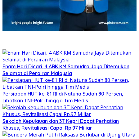
Enam Hari Dicari, 4 ABK KM Samudra Jaya Ditemukan
Selamat di Perairan Malaysia
Persiapan HUT ke-81 RI di Natuna Sudah 80 Persen,
Libatkan TNI-Polri hingga Tim Medis
Sekolah Kepulauan dan 3T Kepri Dapat Perhatian
Khusus, Revitalisasi Capai Rp.97 Miliar