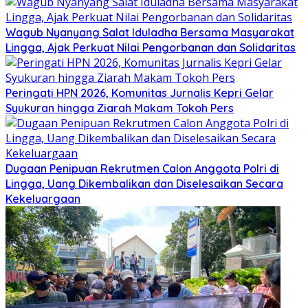
Wagub Nyanyang Salat Iduladha Bersama Masyarakat
Lingga, Ajak Perkuat Nilai Pengorbanan dan Solidaritas
Peringati HPN 2026, Komunitas Jurnalis Kepri Gelar
Syukuran hingga Ziarah Makam Tokoh Pers
Dugaan Penipuan Rekrutmen Calon Anggota Polri di
Lingga, Uang Dikembalikan dan Diselesaikan Secara
Kekeluargaan