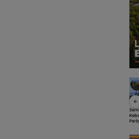
na
Dokter Militer dari
Bendera Merah Putih
Sem
uhan
Natuna, Wakili
Raksasa Berkibar di
Keb
 hingga
Indonesia di
Ujung Utara Indonesia,
Perb
ungan
Konferensi Bedah
Basarnas Natuna
RSA 
n
Ortopedi Asia
Gaungkan
Nat
Tenggara
Nasionalisme dari
Pers