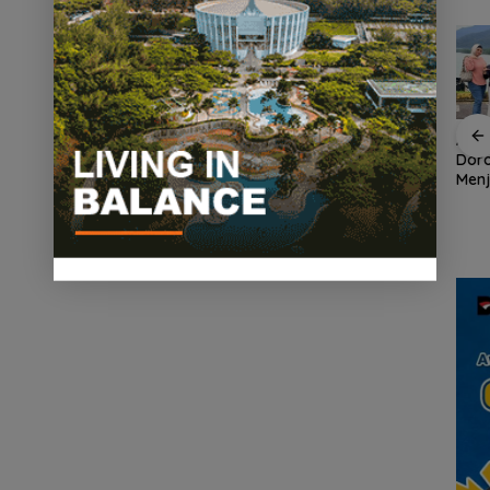
an
Demo di Jakarta,
ASPPI Inisiasi Paket
ASPP
n
ASPEK Desak Satgas
Wisata dan Budaya
Dor
PKH Tinjau Kerusakan
dari Batam ke Lingga
Menj
Hutan di Kabupaten
Wisa
an
Lingga Akibat Kebun
Kepu
cara
Sawit