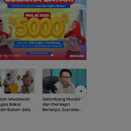
usan Wisatawan
Gelombang Mundur
BP Batam Perkuat
ysia Bakal
dari PWI Kepri
Transparansi Lay
jahi Batam dalam
Berlanjut, Socrates
Pertanahan, Alokas
ly Rally Wisata
Ketua Pertama
Tanah Reguler Seg
on 3
Periode 2004–2008
Hadir Melalui LMS
Ikut Tinggalkan
Organisasi