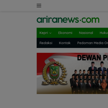
Langsung
ke
konten
Kepri
Ekonomi
Nasional
Huk
Redaksi
Kontak
Pedoman Media On