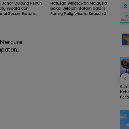
I Johor Dukung Penuh
Ratusan Wisatawan Malaysia
Keja
ally Wisata dan
Bakal Jelajahi Batam dalam
Selau
ional Soccer Batam
Family Rally Wisata Season 3
Koru
6
Nega
 Mercure
mpatan
Tahan
Tinggalkan Kenangan
Bendera Merah Putih
Sem
Indah di Pulau Jemaja,
Raksasa Berkibar di
Keb
an
Mahasiswa KKN-PPM
Ujung Utara Indonesia,
Perb
UGM Dilepas dengan
Basarnas Natuna
RSA 
a
Penuh Kehangatan
Gaungkan
Nat
oleh Kades Bukit Padi
Nasionalisme dari
Pers
Wilayah Perbatasan
RI