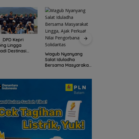
I DPD Kepri
Peringati HPN 2026
ong Lingga
Komunitas Jurnalis
adi Destinasi
Kepri Gelar Syukur
Wagub Nyanyang
ta Unggulan
hingga Ziarah Ma
Salat Iduladha
lauan Riau
Tokoh Pers
Bersama Masyarakat
Lingga, Ajak Perkuat
Nilai Pengorbanan
dan Solidaritas