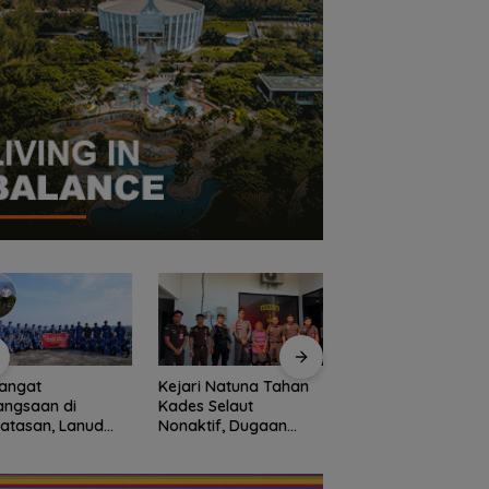
angat
Kejari Natuna Tahan
Sekolah Rakyat
angsaan di
Kades Selaut
Natuna Kian Dimina
atasan, Lanud
Nonaktif, Dugaan
93 Siswa Baru Ikuti
Bersama Instansi
Korupsi APBDes
MPLS Perdana Tah
una Meriahkan
Rugikan Negara
Ajaran 2026
iapan HUT Ke-81
Rp533 Juta