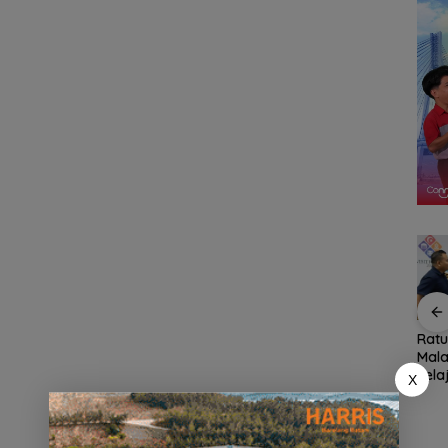
n,
Pemko Batam
Konjen RI Johor
Rat
ja
Petakan Kebutuhan
Dukung Penuh Family
Mala
 Anak
Guru untuk
Rally Wisata dan
Jela
X
Hak
Pemerataan Tenaga
International Soccer
Fami
Pendidik
Batam Cup 2026
Seas