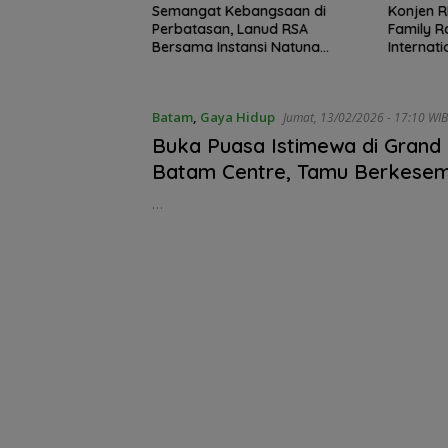
ah Putih Raksasa
Semangat Kebangsaan di
Konjen R
Ujung Utara
Perbatasan, Lanud RSA
Family R
Basarnas Natuna
Bersama Instansi Natuna
Internat
sionalisme dari
Meriahkan Persiapan HUT Ke-
Cup 202
batasan
81 RI
Batam
,
Gaya Hidup
Jumat, 13/02/2026 - 17:10 WIB
Buka Puasa Istimewa di Grand
Batam Centre, Tamu Berkese
Dapatkan Emas
…
Kejari Natuna 
Kades Selaut
Nonaktif, Duga
Korupsi APBDes
Rugikan Negar
Rp533 Juta