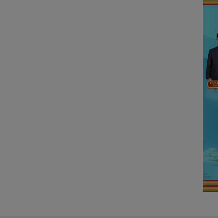
Wilayah Perbatasan
RI