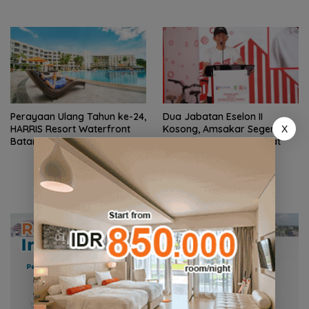
Wilayah Laut Akan Ditinjau
Ulang Sesuai Regulasi
Perayaan Ulang Tahun ke-24,
Dua Jabatan Eselon II
HARRIS Resort Waterfront
Kosong, Amsakar Segera
X
Batam Gelar Giveaway
Umumkan Mutasi Pejabat
Spesial dan Diskon Menginap
24 Persen