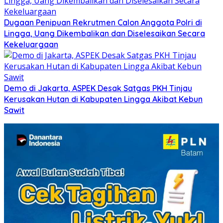
Dugaan Penipuan Rekrutmen Calon Anggota Polri di
Lingga, Uang Dikembalikan dan Diselesaikan Secara
Kekeluargaan
Demo di Jakarta, ASPEK Desak Satgas PKH Tinjau
Kerusakan Hutan di Kabupaten Lingga Akibat Kebun
Sawit