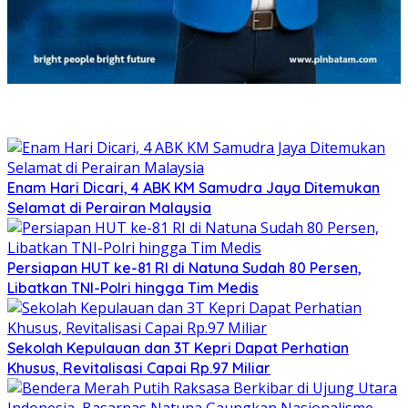
Enam Hari Dicari, 4 ABK KM Samudra Jaya Ditemukan
Selamat di Perairan Malaysia
Persiapan HUT ke-81 RI di Natuna Sudah 80 Persen,
Libatkan TNI-Polri hingga Tim Medis
Sekolah Kepulauan dan 3T Kepri Dapat Perhatian
Khusus, Revitalisasi Capai Rp.97 Miliar