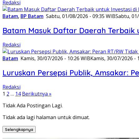
Redaksi
Batam
,
BP Batam
Sabtu, 01/08/2026 - 09:35 WIB
Sabtu, 01
Batam Masuk Daftar Daerah Terbaik un
Redaksi
Batam
Kamis, 30/07/2026 - 10:26 WIB
Kamis, 30/07/2026 - 
Luruskan Persepsi Publik, Amsakar:
Redaksi
Paginasi
1
2
…
14
Berikutnya »
pos
Tidak Ada Postingan Lagi.
Tidak ada lagi halaman untuk dimuat.
Selengkapnya