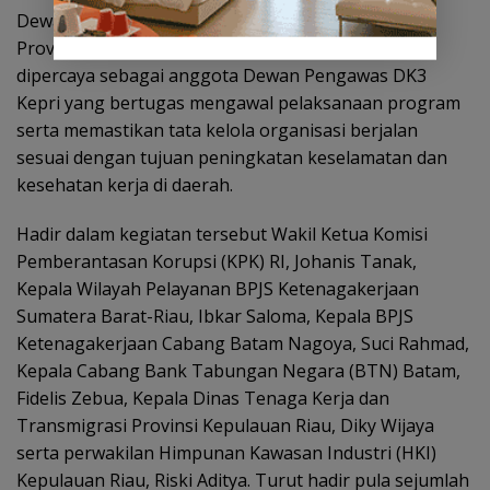
Dewan Keselamatan dan Kesehatan Kerja (DK3)
Provinsi Kepulauan Riau. Selain itu, Hendri juga
dipercaya sebagai anggota Dewan Pengawas DK3
Kepri yang bertugas mengawal pelaksanaan program
serta memastikan tata kelola organisasi berjalan
sesuai dengan tujuan peningkatan keselamatan dan
kesehatan kerja di daerah.
Hadir dalam kegiatan tersebut Wakil Ketua Komisi
Pemberantasan Korupsi (KPK) RI, Johanis Tanak,
Kepala Wilayah Pelayanan BPJS Ketenagakerjaan
Sumatera Barat-Riau, Ibkar Saloma, Kepala BPJS
Ketenagakerjaan Cabang Batam Nagoya, Suci Rahmad,
Kepala Cabang Bank Tabungan Negara (BTN) Batam,
Fidelis Zebua, Kepala Dinas Tenaga Kerja dan
Transmigrasi Provinsi Kepulauan Riau, Diky Wijaya
serta perwakilan Himpunan Kawasan Industri (HKI)
Kepulauan Riau, Riski Aditya. Turut hadir pula sejumlah