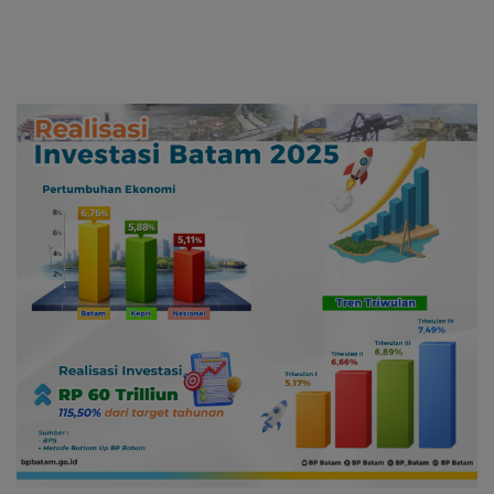
dari WSO
Hadirkan “Flavours of
Nusantara”