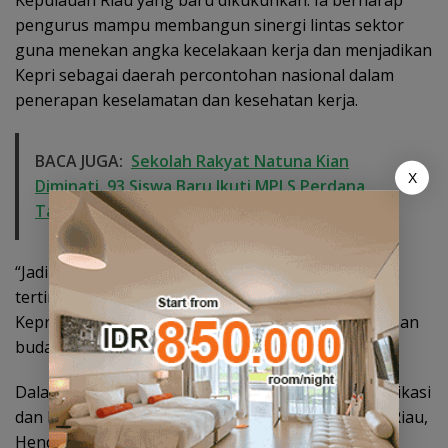
pengurus mampu membangun sinergi lintas sektor
guna menekan angka kecelakaan kerja dan menjadikan
Kepri sebagai daerah percontohan nasional dalam
penerapan keselamatan dan kesehatan kerja.
BACA JUGA:
Sekolah Rakyat Natuna Kian
X
Diminati, 93 Siswa Baru Ikuti MPLS Perdana
Tahun Ajaran 2026
“Jadikan keselamatan pekerja sebagai prioritas
tertinggi. Dengan kolaborasi yang kuat, saya yakin
Kepri dapat menjadi model nasional dalam penerapan
budaya keselamatan kerja,” pungkasnya.
Dalam pengukuhan tersebut, Kepala Dinas Komunikasi
dan Informatika (Diskominfo) Provinsi Kepulauan Riau,
Hendri Kurniadi, turut dilantik sebagai Wakil Ketua