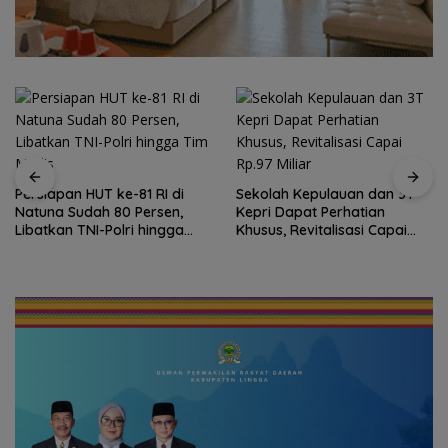
Sekolah Kepulauan dan 3T
Kepri Dapat Perhatian
Bendera Merah Putih
Khusus, Revitalisasi Capai
Raksasa Berkibar di Ujung
Rp.97 Miliar
Utara Indonesia, Basarnas
Natuna Gaungkan
Nasionalisme dari Wilayah
Perbatasan