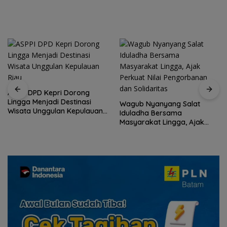
Wagub Nyanyang Salat
Peringati HPN 2026,
Iduladha Bersama
Komunitas Jurnalis Kepri
Masyarakat Lingga, Ajak
Gelar Syukuran hingga
Perkuat Nilai Pengorbanan
Ziarah Makam Tokoh Pers
dan Solidaritas