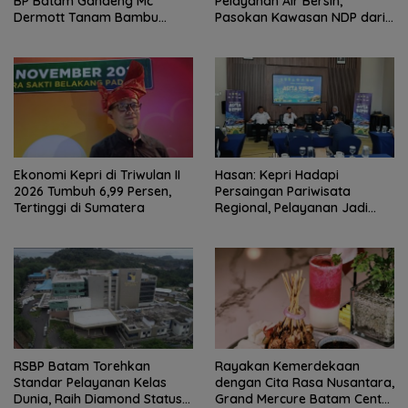
BP Batam Gandeng Mc
Pelayanan Air Bersih,
Dermott Tanam Bambu
Pasokan Kawasan NDP dari
Betung di Bendungan Sei
Waduk Duriangkang
Nongsa
Ekonomi Kepri di Triwulan II
Hasan: Kepri Hadapi
2026 Tumbuh 6,99 Persen,
Persaingan Pariwisata
Tertinggi di Sumatera
Regional, Pelayanan Jadi
Kunci Rebut Wisatawan
RSBP Batam Torehkan
Rayakan Kemerdekaan
Standar Pelayanan Kelas
dengan Cita Rasa Nusantara,
Dunia, Raih Diamond Status
Grand Mercure Batam Centre