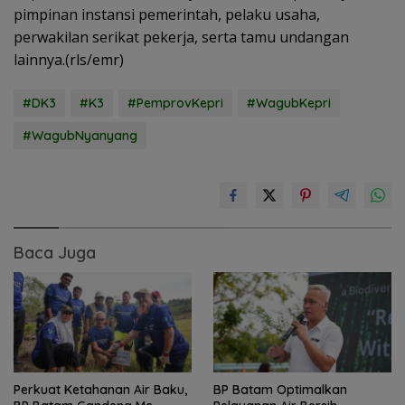
pimpinan instansi pemerintah, pelaku usaha,
perwakilan serikat pekerja, serta tamu undangan
lainnya.(rls/emr)
#DK3
#K3
#PemprovKepri
#WagubKepri
#WagubNyanyang
Baca Juga
Perkuat Ketahanan Air Baku,
BP Batam Optimalkan